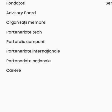
Fondatori
Ser
Advisory Board
Organizații membre
Parteneriate tech
Portofoliu companii
Parteneriate internaționale
Parteneriate naționale
Cariere