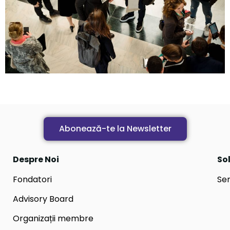
Abonează-te la Newsletter
Despre Noi
Sol
Fondatori
Ser
Advisory Board
Organizații membre