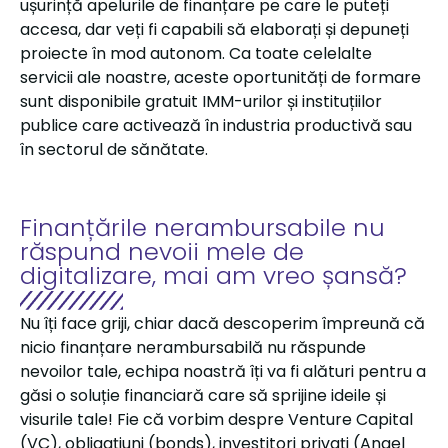
ușurință apelurile de finanțare pe care le puteți
accesa, dar veți fi capabili să elaborați și depuneți
proiecte în mod autonom. Ca toate celelalte
servicii ale noastre, aceste oportunități de formare
sunt disponibile gratuit IMM-urilor și instituțiilor
publice care activează în industria productivă sau
în sectorul de sănătate.
Finanțările nerambursabile nu
răspund nevoii mele de
digitalizare, mai am vreo șansă?
Nu îți face griji, chiar dacă descoperim împreună că
nicio finanțare nerambursabilă nu răspunde
nevoilor tale, echipa noastră îți va fi alături pentru a
găsi o soluție financiară care să sprijine ideile și
visurile tale! Fie că vorbim despre Venture Capital
(VC), obligațiuni (bonds), investitori privați (Angel