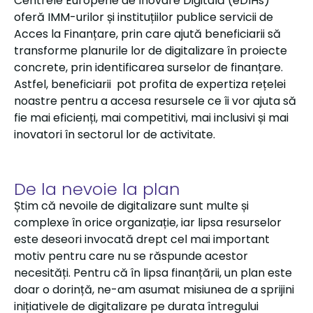
Centrele Europene de Inovare Digitală (eDIHs)
oferă IMM-urilor și instituțiilor publice servicii de
Acces la Finanțare, prin care ajută beneficiarii să
transforme planurile lor de digitalizare în proiecte
concrete, prin identificarea surselor de finanțare.
Astfel, beneficiarii pot profita de expertiza rețelei
noastre pentru a accesa resursele ce îi vor ajuta să
fie mai eficienți, mai competitivi, mai inclusivi și mai
inovatori în sectorul lor de activitate.
De la nevoie la plan
Știm că nevoile de digitalizare sunt multe și
complexe în orice organizație, iar lipsa resurselor
este deseori invocată drept cel mai important
motiv pentru care nu se răspunde acestor
necesități. Pentru că în lipsa finanțării, un plan este
doar o dorință, ne-am asumat misiunea de a
sprijini
inițiativele de digitalizare pe durata întregului