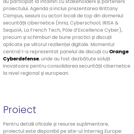
au participat la întâlniri cu stakeholderii și partenerii
proiectului. Agenda a inclus prezentarea Brittany
Campus, sesiuni cu actori locali de top din domeniul
securității cibernetice (Inria, Cyberschool, IRISA &
SequoIA, La French Tech, Pôle d’Excellence Cyber),
precum și schimburi de bune practici și discuții
aplicate pe viitorul rezilienței digitale. Momentul
central l-a reprezentat panelul de discuții cu
Orange
Cyberdefense
, unde au fost dezbătute soluții
inovatoare pentru consolidarea securității cibernetice
la nivel regional și european.
Proiect
Pentru detalii oficiale și resurse suplimentare,
proiectul este disponibil pe site-ul Interreg Europe: