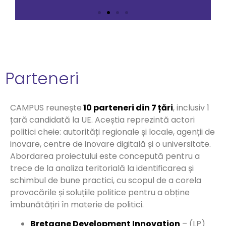
Obiective
specifice
Parteneri
2. Realizarea unei evaluări
comparative a altor regiuni,
pentru a defini ce au planificat
CAMPUS reunește
10 parteneri din 7 țări
, inclusiv 1
sau realizat în crearea
țară candidată la UE. Aceștia reprezintă actori
Campusului și serviciile oferite;
politici cheie: autorități regionale și locale, agenții de
inovare, centre de inovare digitală și o universitate.
Abordarea proiectului este concepută pentru a
trece de la analiza teritorială la identificarea și
schimbul de bune practici, cu scopul de a corela
provocările și soluțiile politice pentru a obține
îmbunătățiri în materie de politici.
Bretagne Development Innovation
– (LP) ​