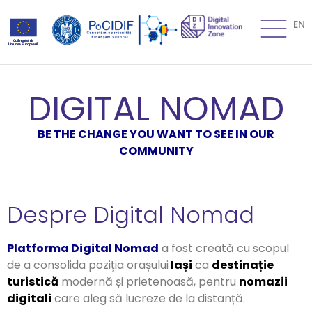
EN
DIGITAL NOMAD
BE THE CHANGE YOU WANT TO SEE IN OUR
COMMUNITY
Despre Digital Nomad
Platforma Digital Nomad
a fost creată cu scopul
de a consolida poziția orașului
Iași
ca
destinație
turistică
modernă și prietenoasă, pentru
nomazii
digitali
care aleg să lucreze de la distanță.