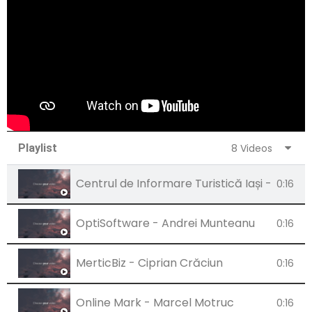
Playlist
8 Videos
Centrul de Informare Turistică Iași - Anca 
0:16
OptiSoftware - Andrei Munteanu
0:16
MerticBiz - Ciprian Crăciun
0:16
Online Mark - Marcel Motruc
0:16