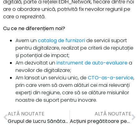
digitală, parte a rețelei EDIH_Network, fiecare dintre noi
are o abordare unică, potrivită fix nevoilor regiunii pe
care o reprezintă.
Cu ce ne diferențiem noi?
Avem un
catalog de furnizori
de servicii suport
pentru digitalizare, realizat pe criterii de reputație
și potențial de impact;
Am dezvoltat un
instrument de auto-evaluare
a
nevoilor de digitalizare;
Am lansat un serviciu unic, de
CTO-as-a-service
,
prin care vrem să avem alături cei mai relevanți
experți din regiune, care să se alăture misiunilor
noastre de suport pentru inovare.
ALTĂ NOUTATE
ALTĂ NOUTATE
Grupul de Lucru Sănătate – prima întâlnire
Acțiuni pregătitoare pentru platforma „AI-on-demand”