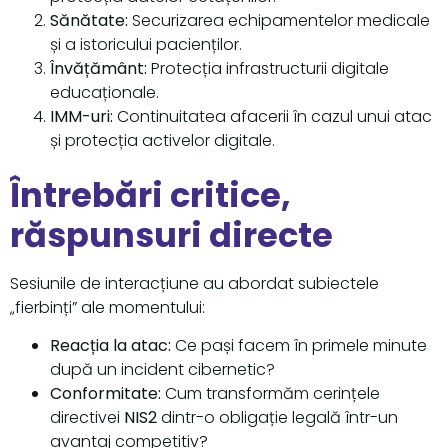
Sănătate:
Securizarea echipamentelor medicale
și a istoricului pacienților.
Învățământ:
Protecția infrastructurii digitale
educaționale.
IMM-uri:
Continuitatea afacerii în cazul unui atac
și protecția activelor digitale.
Întrebări critice,
răspunsuri directe
Sesiunile de interacțiune au abordat subiectele
„fierbinți” ale momentului:
Reacția la atac:
Ce pași facem în primele minute
după un incident cibernetic?
Conformitate:
Cum transformăm cerințele
directivei
NIS2
dintr-o obligație legală într-un
avantaj competitiv?