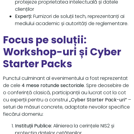
protejeze proprietatea intelectuală și datele
clienților
Experți:
Furnizori de soluții tech, reprezentanți ai
mediului academic și autorități de reglementare.
Focus pe soluții:
Workshop-uri și Cyber
Starter Packs
Punctul culminant al evenimentului a fost reprezentat
de cele
4 mese rotunde sectoriale
. Spre deosebire de
o conferință clasică, participanții au lucrat cot la cot
cu experții pentru a construi
„Cyber Starter Pack-uri”
–
seturi de măsuri concrete, adaptate nevoilor specifice
fiecărui domeniu:
Instituții Publice:
Alinierea la cerințele NIS2 și
protecția datelor cetățenilor.