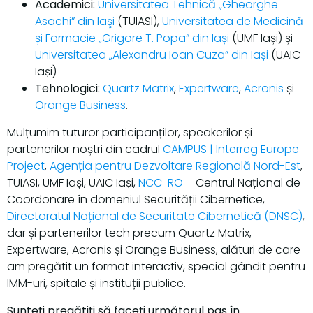
Academici:
Universitatea Tehnică „Gheorghe
Asachi” din Iaşi
(TUIASI),
Universitatea de Medicină
și Farmacie „Grigore T. Popa” din Iași
(UMF Iași) și
Universitatea „Alexandru Ioan Cuza” din Iași
(UAIC
Iași)
Tehnologici:
Quartz Matrix
,
Expertware
,
Acronis
și
Orange Business
.
Mulțumim tuturor participanților, speakerilor și
partenerilor noștri din cadrul
CAMPUS | Interreg Europe
Project
,
Agenția pentru Dezvoltare Regională Nord-Est
,
TUIASI, UMF Iași, UAIC Iași,
NCC-RO
– Centrul Național de
Coordonare în domeniul Securității Cibernetice,
Directoratul Național de Securitate Cibernetică (DNSC)
,
dar și partenerilor tech precum Quartz Matrix,
Expertware, Acronis și Orange Business, alături de care
am pregătit un format interactiv, special gândit pentru
IMM-uri, spitale și instituții publice.
Sunteți pregătiți să faceți următorul pas în