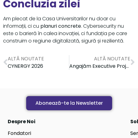
Concluzia zilei
Am plecat de la Casa Universitarilor nu doar cu
informații, ci cu
planuri concrete
. Cybersecurity nu
este o barieră în calea inovației, ci fundația pe care
construim o regiune digitalizată, sigură și rezilientă.
ALTĂ NOUTATE
ALTĂ NOUTATE
CYNERGY 2026
Angajăm Executive Project Assistant – Digital Innovation Zone (DIZ)
Abonează-te la Newsletter
Despre Noi
Sol
Fondatori
Ser