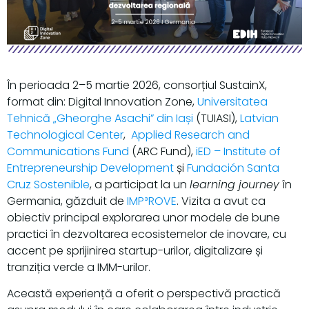
În perioada 2–5 martie 2026, consorțiul SustainX,
format din: Digital Innovation Zone,
Universitatea
Tehnică „Gheorghe Asachi” din Iași
(TUIASI),
Latvian
Technological Center
,
Applied Research and
Communications Fund
(ARC Fund),
iED – Institute of
Entrepreneurship Development
și
Fundación Santa
Cruz Sostenible
, a participat la un
learning journey
în
Germania, găzduit de
IMP³ROVE
. Vizita a avut ca
obiectiv principal explorarea unor modele de bune
practici în dezvoltarea ecosistemelor de inovare, cu
accent pe sprijinirea startup-urilor, digitalizare și
tranziția verde a IMM-urilor.
Această experiență a oferit o perspectivă practică