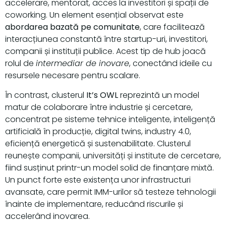
accelerare, mentorat, acces la investitori și spații de
coworking. Un element esențial observat este
abordarea bazată pe comunitate
, care facilitează
interacțiunea constantă între startup-uri, investitori,
companii și instituții publice. Acest tip de hub joacă
rolul de
intermediar de inovare
, conectând ideile cu
resursele necesare pentru scalare.
În contrast, clusterul
It’s OWL
reprezintă un model
matur de colaborare între industrie și cercetare,
concentrat pe sisteme tehnice inteligente, inteligență
artificială în producție, digital twins, industry 4.0,
eficiență energetică și sustenabilitate. Clusterul
reunește companii, universități și institute de cercetare,
fiind susținut printr-un model solid de finanțare mixtă.
Un punct forte este existența unor infrastructuri
avansate, care permit IMM-urilor să testeze tehnologii
înainte de implementare, reducând riscurile și
accelerând inovarea.