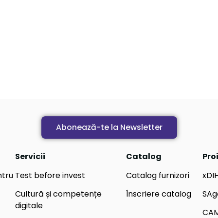
Abonează-te la Newsletter
Servicii
Catalog
Pro
ntru
Test before invest
Catalog furnizori
xDI
Cultură și competențe
Înscriere catalog
SAg
digitale
CA