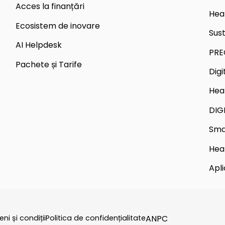
Acces la finanțări
Hea
Ecosistem de inovare
Sus
AI Helpdesk
PRE
Pachete și Tarife
Dig
Hea
DIG
Sma
Hea
Apli
ni și condiții
Politica de confidențialitate
ANPC