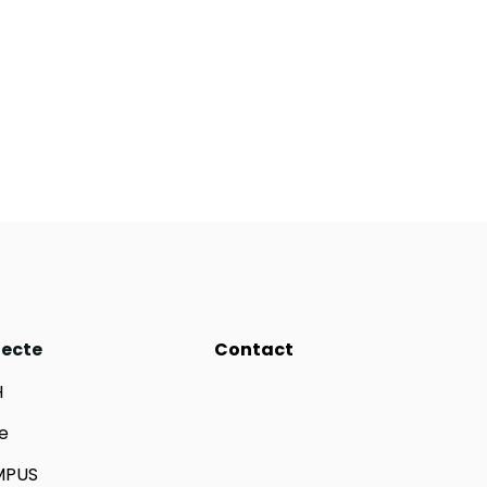
iecte
Contact
H
e
MPUS