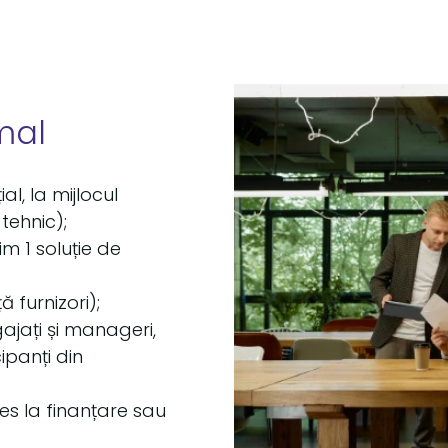
mal
al, la mijlocul
tehnic);
im 1 soluție de
 furnizori);
jați și manageri,
ipanți din
es la finanțare sau