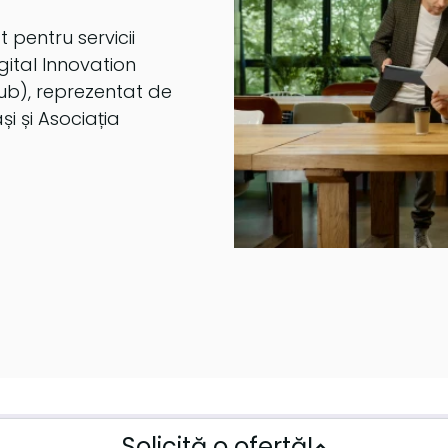
 pentru servicii
gital Innovation
ub), reprezentat de
i și Asociația
Solicită o ofertă!