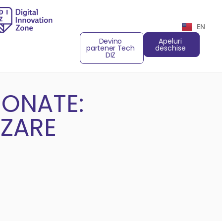
EN
Devino
Apeluri
partener Tech
deschise
DIZ
IONATE:
IZARE