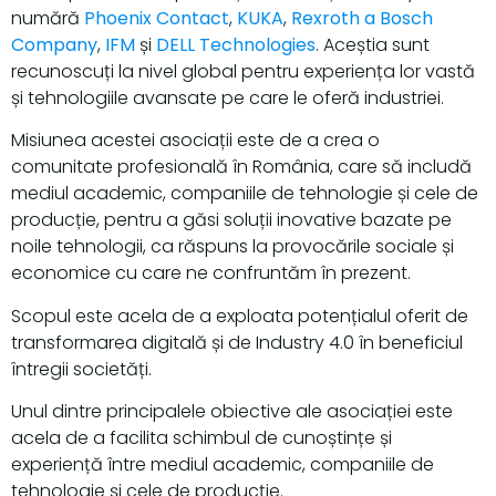
numără
Phoenix Contact
,
KUKA
,
Rexroth a Bosch
Company
,
IFM
și
DELL Technologies
. Aceștia sunt
recunoscuți la nivel global pentru experiența lor vastă
și tehnologiile avansate pe care le oferă industriei.
Misiunea acestei asociații este de a crea o
comunitate profesională în România, care să includă
mediul academic, companiile de tehnologie și cele de
producție, pentru a găsi soluții inovative bazate pe
noile tehnologii, ca răspuns la provocările sociale și
economice cu care ne confruntăm în prezent.
Scopul este acela de a exploata potențialul oferit de
transformarea digitală și de Industry 4.0 în beneficiul
întregii societăți.
Unul dintre principalele obiective ale asociației este
acela de a facilita schimbul de cunoștințe și
experiență între mediul academic, companiile de
tehnologie și cele de producție.