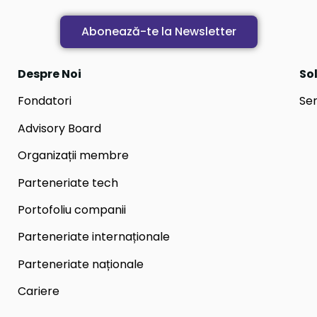
Abonează-te la Newsletter
Despre Noi
Sol
Fondatori
Ser
Advisory Board
Organizații membre
Parteneriate tech
Portofoliu companii
Parteneriate internaționale
Parteneriate naționale
Cariere