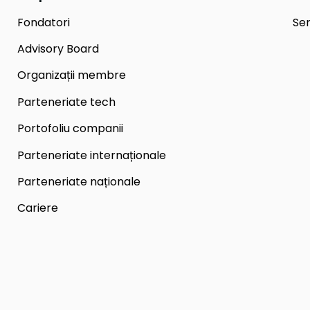
Fondatori
Ser
Advisory Board
Organizații membre
Parteneriate tech
Portofoliu companii
Parteneriate internaționale
Parteneriate naționale
Cariere