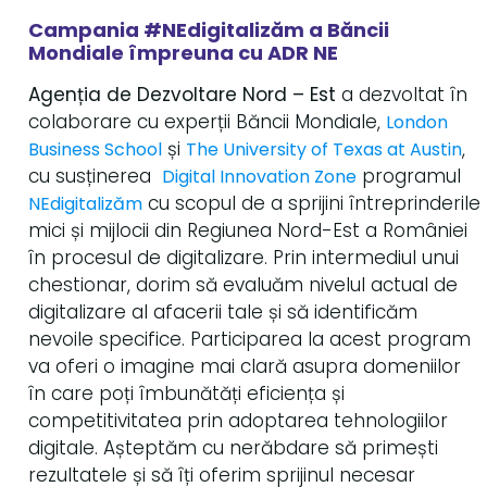
Campania #NEdigitalizăm a Băncii
Mondiale împreuna cu ADR NE
Agenția de Dezvoltare Nord – Est
a dezvoltat în
colaborare cu experții Băncii Mondiale,
London
și
,
Business School
The University of Texas at Austin
cu susținerea
programul
Digital Innovation Zone
cu scopul de a sprijini întreprinderile
NEdigitalizăm
mici și mijlocii din Regiunea Nord-Est a României
în procesul de digitalizare. Prin intermediul unui
chestionar, dorim să evaluăm nivelul actual de
digitalizare al afacerii tale și să identificăm
nevoile specifice. Participarea la acest program
va oferi o imagine mai clară asupra domeniilor
în care poți îmbunătăți eficiența și
competitivitatea prin adoptarea tehnologiilor
digitale. Așteptăm cu nerăbdare să primești
rezultatele și să îți oferim sprijinul necesar