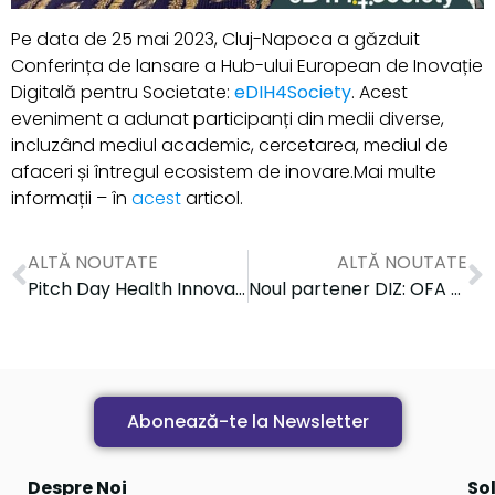
Pe data de 25 mai 2023, Cluj-Napoca a găzduit
Conferința de lansare a Hub-ului European de Inovație
Digitală pentru Societate:
eDIH4Society
. Acest
eveniment a adunat participanți din medii diverse,
incluzând mediul academic, cercetarea, mediul de
afaceri și întregul ecosistem de inovare.Mai multe
informații – în
acest
articol.
ALTĂ NOUTATE
ALTĂ NOUTATE
Pitch Day Health Innovation Zone
Noul partener DIZ: OFA UGIR
Abonează-te la Newsletter
Despre Noi
Sol