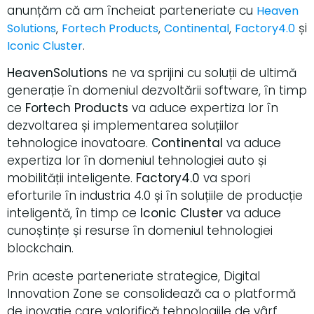
anunțăm că am încheiat parteneriate cu
Heaven
,
,
,
și
Solutions
Fortech Products
Continental
Factory4.0
.
Iconic Cluster
HeavenSolutions
ne va sprijini cu soluții de ultimă
generație în domeniul dezvoltării software, în timp
ce
Fortech Products
va aduce expertiza lor în
dezvoltarea și implementarea soluțiilor
tehnologice inovatoare.
Continental
va aduce
expertiza lor în domeniul tehnologiei auto și
mobilității inteligente.
Factory4.0
va spori
eforturile în industria 4.0 și în soluțiile de producție
inteligentă, în timp ce
Iconic Cluster
va aduce
cunoștințe și resurse în domeniul tehnologiei
blockchain.
Prin aceste parteneriate strategice, Digital
Innovation Zone se consolidează ca o platformă
de inovație care valorifică tehnologiile de vârf.