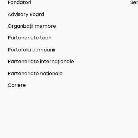
Fondatori
Ser
Advisory Board
Organizații membre
Parteneriate tech
Portofoliu companii
Parteneriate internaționale
Parteneriate naționale
Cariere