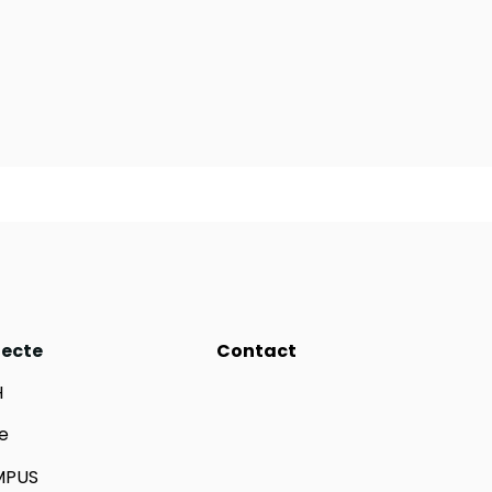
iecte
Contact
H
e
MPUS