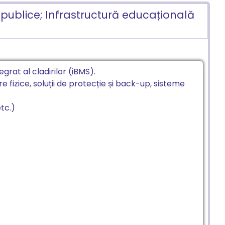
r publice; Infrastructură educațională
at al cladirilor (iBMS).
re fizice, soluții de protecție și back-up, sisteme
tc.)