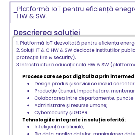
Platformă IoT pentru eficiență enegret
HW & SW.
Descrierea soluției
1. Platformă IoT dezvoltată pentru eficiența ener
2. Soluții IT & C HW & SW dedicate instituțiilor publi
protecție fire & security).
3 Infrastructură educațională HW & SW (platformă
Procese care se pot digitaliza prin intermediu
Design produs și servicii ce includ cercetar
Producție (bunuri, împachetare, mentenanță
Colaborarea între departamente, puncte de 
Administrare și resurse umane;
Cybersecurity și GDPR.
Tehnologiile integrate în soluția oferită:
Inteligență artificială;
Big data, analiza datelor, manipularea date