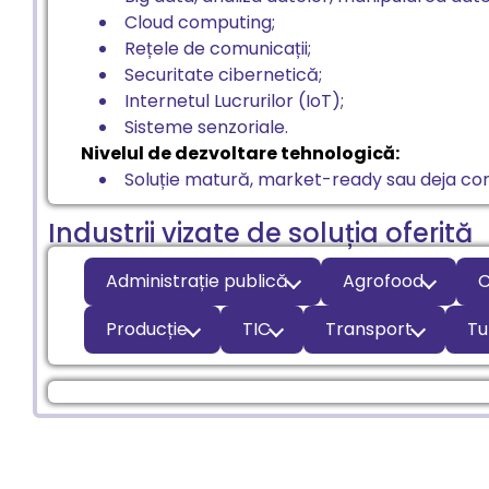
Cloud computing;
Rețele de comunicații;
Securitate cibernetică;
Internetul Lucrurilor (IoT);
Sisteme senzoriale.
Nivelul de dezvoltare tehnologică:
Soluție matură, market-ready sau deja com
Industrii vizate de soluția oferită
Administrație publică
Agrofood
C
Producție
TIC
Transport
Tu