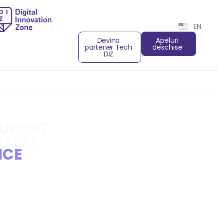
EN
Devino
Apeluri
partener Tech
deschise
DIZ
SUPORT
VAREA
ICE