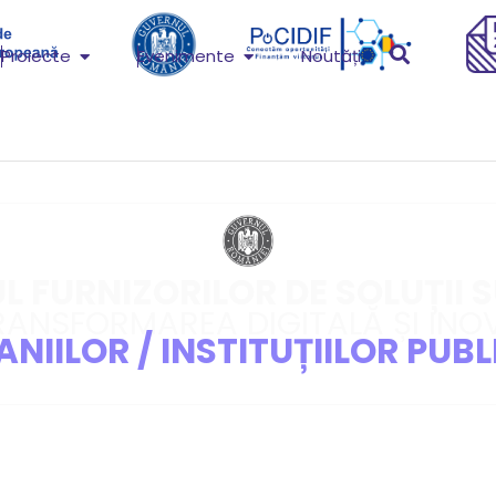
Proiecte
Evenimente
Noutăți
 FURNIZORILOR DE SOLUȚII 
RANSFORMAREA DIGITALĂ ȘI INO
NIILOR / INSTITUȚIILOR PUBL