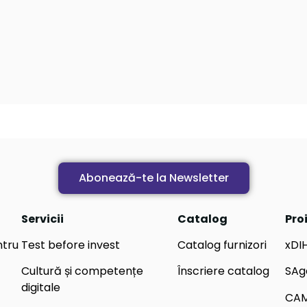
Abonează-te la Newsletter
Servicii
Catalog
Pro
ntru
Test before invest
Catalog furnizori
xDI
Cultură și competențe
Înscriere catalog
SAg
digitale
CA