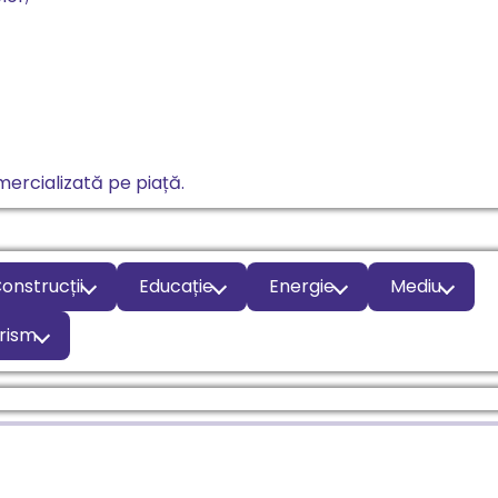
ercializată pe piață.
onstrucții
Educație
Energie
Mediu
rism