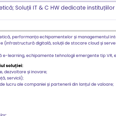
ică; Soluții IT & C HW dedicate instituțiilo
getică, performanța echipamentelor și managementul integr
ce (infrastructură digitală, soluții de stocare cloud și serve
 e-learning, echipamente tehnologii emergente tip VR, e
l soluției:
e, dezvoltare și inovare;
, servicii);
lucru ale companiei și partenerii din lanțul de valoare;
lor;