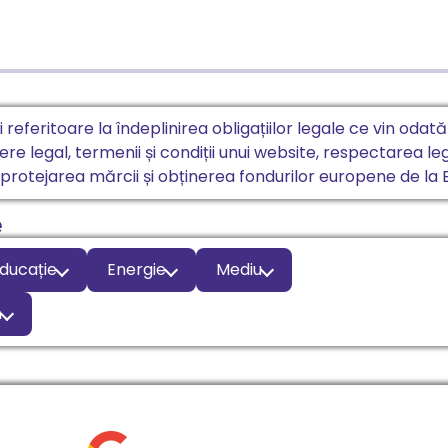
eferitoare la îndeplinirea obligațiilor legale ce vin odată
e legal, termenii și condiții unui website, respectarea leg
, protejarea mărcii și obținerea fondurilor europene de l
e
ducație
Energie
Mediu
m