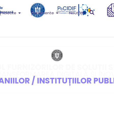
Proiecte
Evenimente
Noutăți
 FURNIZORILOR DE SOLUȚII 
RANSFORMAREA DIGITALĂ ȘI INO
NIILOR / INSTITUȚIILOR PUBL