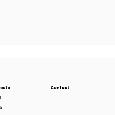
iecte
Contact
H
e