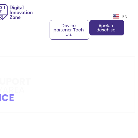
EN
Devino
Apeluri
partener Tech
deschise
DIZ
SUPORT
VAREA
ICE