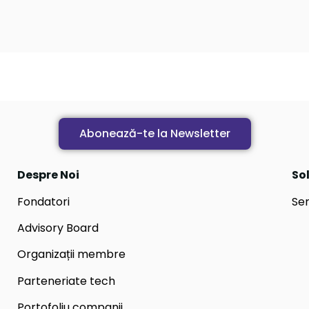
Abonează-te la Newsletter
Despre Noi
Sol
Fondatori
Ser
Advisory Board
Organizații membre
Parteneriate tech
Portofoliu companii