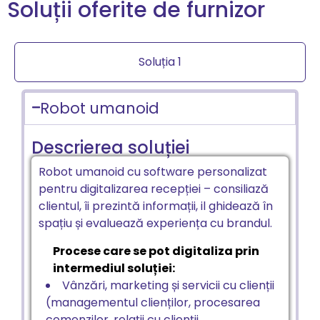
Soluții oferite de furnizor
Soluția 1
Robot umanoid
Descrierea soluției
Robot umanoid cu software personalizat
pentru digitalizarea recepției – consiliază
clientul, îi prezintă informații, il ghidează în
spațiu și evaluează experiența cu brandul.
Procese care se pot digitaliza prin
intermediul soluției:
Vânzări, marketing și servicii cu clienții
(managementul clienților, procesarea
comenzilor, relații cu clienții.