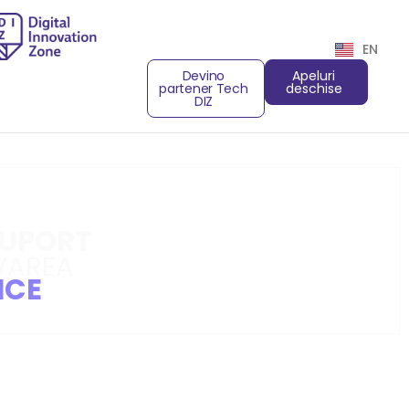
EN
Devino
Apeluri
partener Tech
deschise
DIZ
SUPORT
VAREA
ICE