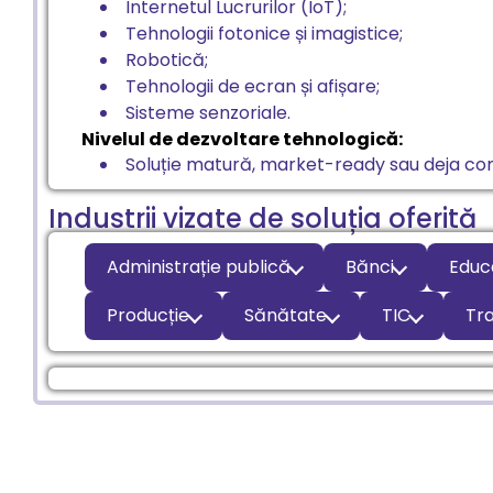
Internetul Lucrurilor (IoT);
Tehnologii fotonice și imagistice;
Robotică;
Tehnologii de ecran și afișare;
Sisteme senzoriale.
Nivelul de dezvoltare tehnologică:
Soluție matură, market-ready sau deja com
Industrii vizate de soluția oferită
Administrație publică
Bănci
Educ
Producție
Sănătate
TIC
Tr