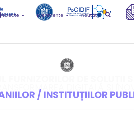
Proiecte
Evenimente
Noutăți
 FURNIZORILOR DE SOLUȚII 
RANSFORMAREA DIGITALĂ ȘI INO
NIILOR / INSTITUȚIILOR PUBL