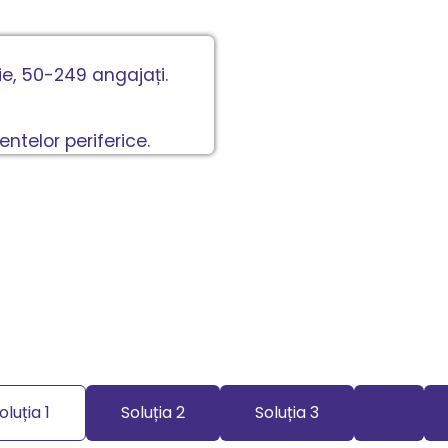
e, 50-249 angajați.
ntelor periferice.
oluția 1
Soluția 2
Soluția 3