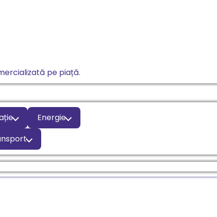
ercializată pe piață.
ație
Energie
ansport