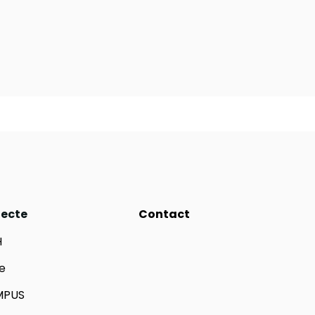
iecte
Contact
H
e
MPUS