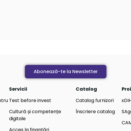
Abonează-te la Newsletter
Servicii
Catalog
Pro
ntru
Test before invest
Catalog furnizori
xDI
Cultură și competențe
Înscriere catalog
SAg
digitale
CA
Acces la finanțări