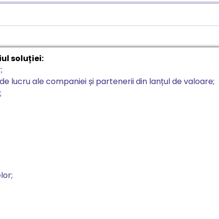
l soluției:
;
lucru ale companiei și partenerii din lanțul de valoare;
;
lor;