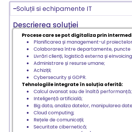
Soluții si echipamente IT
Descrierea soluției
Procese care se pot digitaliza prin intermediu
Planificarea și management-ul proiectelor
Colaborarea între departamente, puncte de 
Livrări clienți, logistică externa și eInvoicing
Administrare și resurse umane;
Achiziții;
Cybersecurity și GDPR.
Tehnologiile integrate în soluția oferită:
Calcul avansat sau de înaltă performanță;
Inteligență artificială;
Big data, analiza datelor, manipularea date
Cloud computing;
Rețele de comunicații;
Securitate cibernetică;