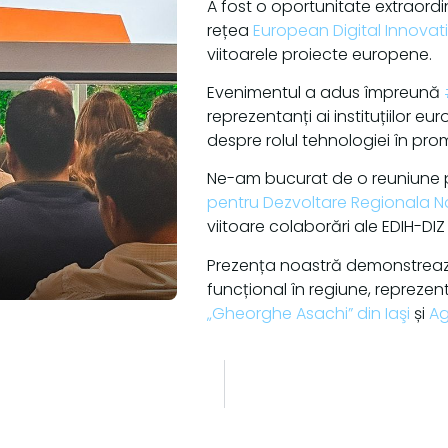
A fost o oportunitate extraordi
rețea
European Digital Innovat
viitoarele proiecte europene.
Evenimentul a adus împreună
reprezentanți ai instituțiilor e
despre rolul tehnologiei în prom
Ne-am bucurat de o reuniune pro
pentru Dezvoltare Regionala N
viitoare colaborări ale EDIH-DI
Prezența noastră demonstreaz
funcțional în regiune, reprezent
„Gheorghe Asachi” din Iaşi
și
Ag