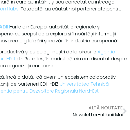
nară în care au întâlnit și sau conectat cu întreaga
ion Hubs
. Totodată, au căutat noi parteneriate pentru
#DIH
-urile din Europa, autoritățile regionale și
uropene, cu scopul de a explora și împărtăși informații
ovarea digitalizării și inovării în industria europeană!
ductivă și cu colegii noștri de la birourile
Agentia
ord-Est
din Bruxelles, în cadrul căreia am discutat despre
Z cu organizații europene.
ă, încă o dată, că avem un ecosistem colaborativ
anți de partenerii EDIH-DIZ
Universitatea Tehnică
entia pentru Dezvoltare Regionala Nord-Est
ALTĂ NOUTATE
Newsletter-ul lunii Mai