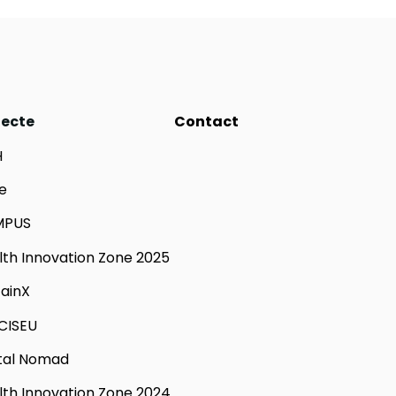
iecte
Contact
H
e
MPUS
lth Innovation Zone 2025
tainX
CISEU
ital Nomad
lth Innovation Zone 2024