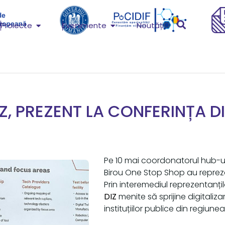
Proiecte
Evenimente
Noutăți
IZ, PREZENT LA CONFERINȚA DI
Pe 10 mai coordonatorul hub-u
Birou One Stop Shop au repre
Prin interemediul reprezentanți
DIZ
menite să sprijine digitaliza
instituțiilor publice din regiune