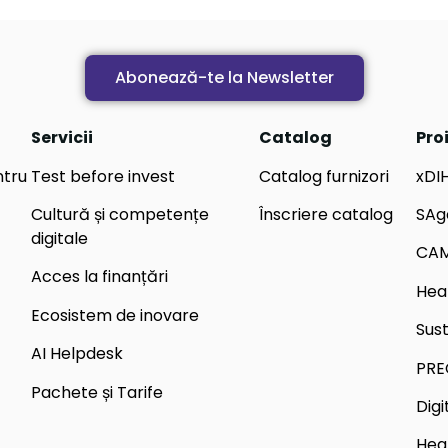
Abonează-te la Newsletter
Servicii
Catalog
Pro
ntru
Test before invest
Catalog furnizori
xDI
Cultură și competențe
Înscriere catalog
SAg
digitale
CA
Acces la finanțări
Hea
Ecosistem de inovare
Sus
AI Helpdesk
PRE
Pachete și Tarife
Dig
Hea