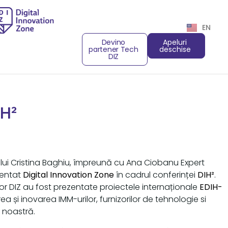
EN
Devino
Apeluri
partener Tech
deschise
DIZ
H²
lui Cristina Baghiu, împreună cu Ana Ciobanu Expert
zentat
Digital Innovation Zone
în cadrul conferinței
DIH²
.
lor DIZ au fost prezentate proiectele internaționale
EDIH-
rea și inovarea IMM-urilor, furnizorilor de tehnologie si
a noastră.