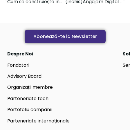
Cum se construiește încrederea: 5 ani de rezultate la Digital Innovation Zone
(închis)Angajăm Digital Marketing Specialist
Abonează-te la Newsletter
Despre Noi
Sol
Fondatori
Ser
Advisory Board
Organizații membre
Parteneriate tech
Portofoliu companii
Parteneriate internaționale