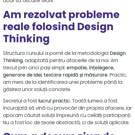
doar să asculte teorii.
Am rezolvat probleme
reale folosind Design
Thinking
Structura cursului a pornit de la metodologia
Design
Thinking
, adaptată pentru afacerile de la noi. Am
trecut prin cinci pași simpli:
empatie, înțelegere,
generare de idei, testare rapidă și măsurare
. Practic,
am mers de la identificarea unei probleme până la
găsirea unor soluții concrete.
Secretul a fost
lucrul practic
. Toată lumea a fost
încurajată să vină cu provocări din propria afacere, iar
apoi am căutat soluții împreună cu ceilalți participanți.
Nu a fost loc de teorie abstractă, ci de soluții aplicate.