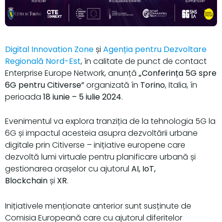
Digital Innovation Zon
e
și
Agenția pentru Dezvoltare
Regională Nord-Est
, în calitate de punct de contact
Enterprise Europe Network, anunță
„Conferința 5G spre
6G pentru Citiverse”
organizată în
Torino
, Italia, în
perioada
18 iunie – 5 iulie 2024
.
Evenimentul va explora tranziția de la tehnologia 5G la
6G și impactul acesteia asupra dezvoltării urbane
digitale prin Citiverse – inițiative europene care
dezvoltă lumi virtuale pentru planificare urbană și
gestionarea orașelor cu ajutorul
AI, IoT,
Blockchain
și
XR
.
Inițiativele menționate anterior sunt susținute de
Comisia Europeană care cu ajutorul diferitelor