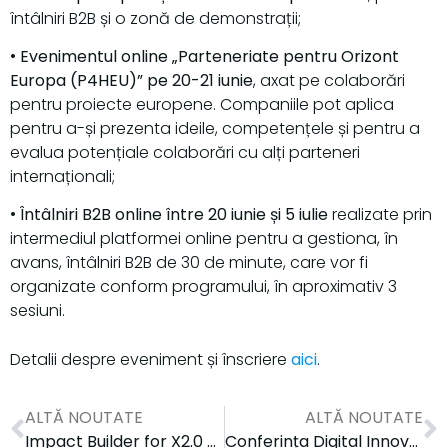
întâlniri B2B și o zonă de demonstrații;
•
Evenimentul online „Parteneriate pentru Orizont
Europa (P4HEU)” pe 20-21 iunie
, axat pe colaborări
pentru proiecte europene. Companiile pot aplica
pentru a-și prezenta ideile, competențele și pentru a
evalua potențiale colaborări cu alți parteneri
internaționali;
•
Întâlniri B2B online între 20 iunie și 5 iulie
realizate prin
intermediul platformei online pentru a gestiona, în
avans, întâlniri B2B de 30 de minute, care vor fi
organizate conform programului, în aproximativ 3
sesiuni.
Detalii despre eveniment și înscriere
aici
.
ALTĂ NOUTATE
ALTĂ NOUTATE
Impact Builder for X2.0 Driving deeptech growth project
Conferința Digital Innovation Zone 2024