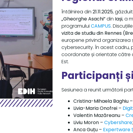
Întâlnirea din
21.11.2025
, găzdui
„Gheorghe Asachi”
din
Iași
, a 
programului
CAMPUS
. Discuții
vizita de studiu din Rennes (Br
europene privind organizarea 
cybersecurity. În acest cadru, 
coordonate și orientate către
Est.
Participanți ș
Sesiunea a reunit următorii parti
Cristina-Mihaela Baghiu 
Livia-Maria Onofrei –
Digi
Valentin Mazăreanu –
Cre
Liviu Moron –
Cybershare
Anca Guțu –
Expertware 