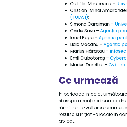
Cătălin Mironeanu –
Univ
Cristian-Mihai Amarande
(TUIASI)
;
Simona Caraiman –
Unive
Ovidiu Savu –
Agenția pen
Ionel Popa –
Agenția pen
Lidia Mocanu –
Agenția p
Marius Hărătău –
Infosec
Emil Ciubotoraș –
Cyberc
Marius Dumitru –
Cyberc
Ce urmează
În perioada imediat următoare, 
și asupra menținerii unui cadr
rămâne dezvoltarea unui
cadr
resurse și inițiative locale în d
aplicat.