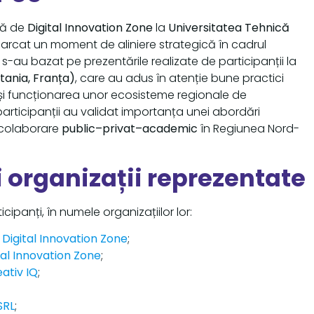
tă de
Digital Innovation Zone
la
Universitatea Tehnică
marcat un moment de aliniere strategică în cadrul
le s-au bazat pe prezentările realizate de participanții la
etania, Franța)
, care au adus în atenție bune practici
și funcționarea unor ecosisteme regionale de
participanții au validat importanța unei abordări
 colaborare
public–privat–academic
în Regiunea Nord-
i organizații reprezentate
cipanți, în numele organizațiilor lor:
–
Digital Innovation Zone
;
tal Innovation Zone
;
ativ IQ
;
;
SRL
;