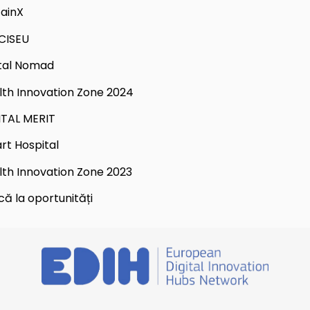
tainX
CISEU
ital Nomad
lth Innovation Zone 2024
ITAL MERIT
rt Hospital
lth Innovation Zone 2023
că la oportunități