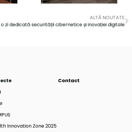
ALTĂ NOUTATE
o zi dedicată securității cibernetice și inovației digitale
iecte
Contact
H
e
MPUS
lth Innovation Zone 2025