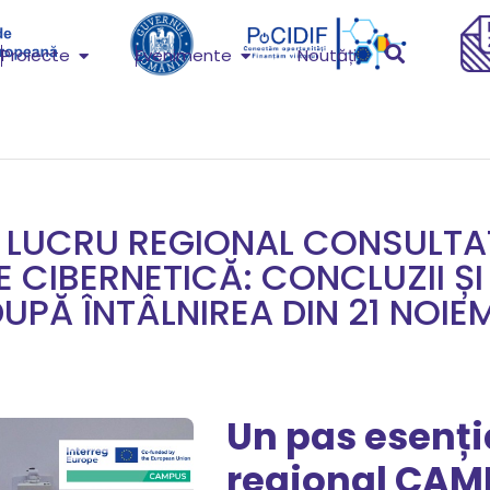
Proiecte
Evenimente
Noutăți
 LUCRU REGIONAL CONSULTA
 CIBERNETICĂ: CONCLUZII ȘI 
UPĂ ÎNTÂLNIREA DIN 21 NOIE
Un pas esenți
regional CAM