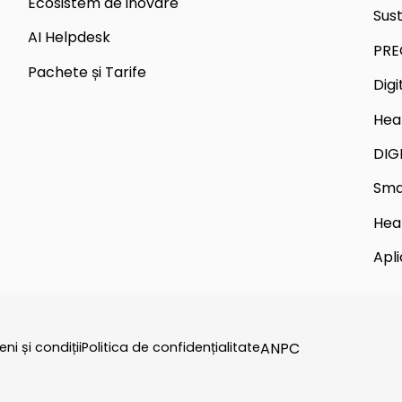
Ecosistem de inovare
Sus
AI Helpdesk
PRE
Pachete și Tarife
Dig
Hea
DIG
Sma
Hea
Apli
ni și condiții
Politica de confidențialitate
ANPC