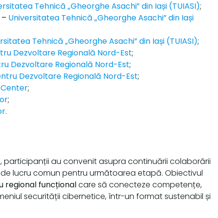
ersitatea Tehnică „Gheorghe Asachi” din Iași (TUIASI)
;
i –
Universitatea Tehnică „Gheorghe Asachi” din Iași
rsitatea Tehnică „Gheorghe Asachi” din Iași (TUIASI)
;
tru Dezvoltare Regională Nord-Est
;
tru Dezvoltare Regională Nord-Est
;
entru Dezvoltare Regională Nord-Est
;
 Center
;
or
;
or
.
participanții au convenit asupra continuării colaborării
u de lucru comun pentru următoarea etapă. Obiectivul
u regional funcțional
care să conecteze competențe,
omeniul securității cibernetice, într-un format sustenabil și