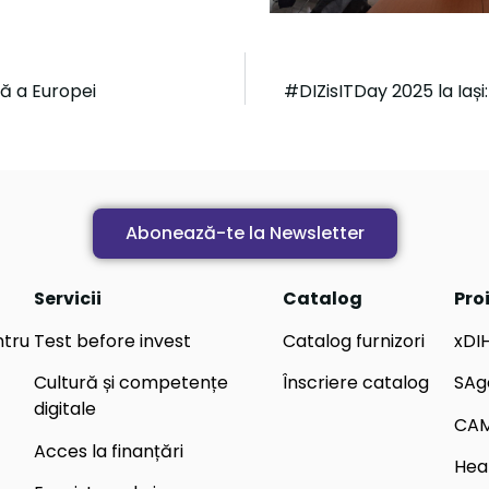
că a Europei
#DIZisITDay 2025 la Iași: 
Abonează-te la Newsletter
Servicii
Catalog
Pro
ntru
Test before invest
Catalog furnizori
xDI
Cultură și competențe
Înscriere catalog
SAg
digitale
CA
Acces la finanțări
Hea