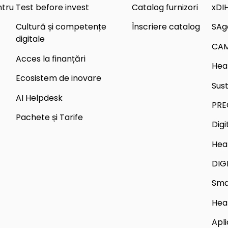
ntru
Test before invest
Catalog furnizori
xDI
Cultură și competențe
Înscriere catalog
SAg
digitale
CA
Acces la finanțări
Hea
Ecosistem de inovare
Sus
AI Helpdesk
PRE
Pachete și Tarife
Dig
Hea
DIG
Sma
Hea
Apli