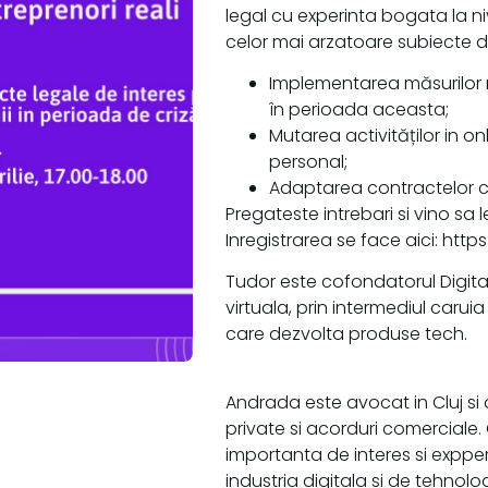
legal cu experinta bogata la niv
celor mai arzatoare subiecte 
Implementarea măsurilor 
în perioada aceasta;
Mutarea activităților in o
personal;
Adaptarea contractelor cu c
Pregateste intrebari si vino sa l
Inregistrarea se face aici: ht
Tudor este cofondatorul Digit
virtuala, prin intermediul carui
care dezvolta produse tech.
Andrada este avocat in Cluj si 
private si acorduri comerciale.
importanta de interes si exppe
industria digitala si de tehnolo