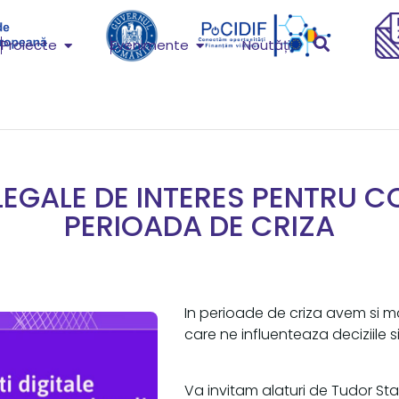
Proiecte
Evenimente
Noutăți
EGALE DE INTERES PENTRU C
PERIOADA DE CRIZA
In perioade de criza avem si m
care ne influenteaza deciziile si
Va invitam alaturi de Tudor Sta