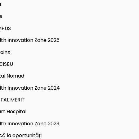
H
e
MPUS
lth Innovation Zone 2025
tainX
CISEU
ital Nomad
lth Innovation Zone 2024
ITAL MERIT
rt Hospital
lth Innovation Zone 2023
că la oportunități