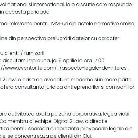
el national si international, la o discutie care raspunde
din aceasta perioada.
mai relevante pentru IMM-uri din actele normative emise
nline din perspectiva prelucrării datelor cu caracter
lientii / furnizorii
e discutam impreuna, joi 9 aprilie la ora 17:00.
tps://www.eventbrite.com/…/aspecte-legale-de-interes…
al 2 Law, o casa de avocatura moderna si in mare parte
a ofera consultanta juridica antreprenorilor si companiilor
are activitatea axata pe zona corporativa, legea vietii
 Ca membru al echipei Digital 2 Law, o directie
rtiza pentru Andrada o reprezinta provocarile legale din
gie. se concentreaza pe clientii din Cluj.