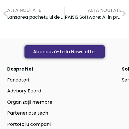
ALTĂ NOUTATE
ALTĂ NOUTATE
Lansarea pachetului de Servicii Expres dedicate clinicilor medicale
RAISIS Software: AI în practică la workshop-ul internațional MERIT
Abonează-te la Newsletter
Despre Noi
Sol
Fondatori
Ser
Advisory Board
Organizații membre
Parteneriate tech
Portofoliu companii