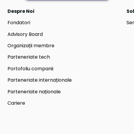
Despre Noi
Sol
Fondatori
Ser
Advisory Board
Organizații membre
Parteneriate tech
Portofoliu companii
Parteneriate internaționale
Parteneriate naționale
Cariere