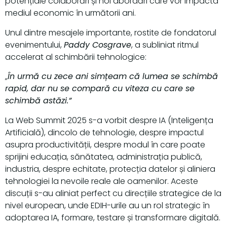
potențiale colaborări și noi abordări care vor impacta
mediul economic în următorii ani.
Unul dintre mesajele importante, rostite de fondatorul
evenimentului,
Paddy Cosgrave
, a subliniat ritmul
accelerat al schimbării tehnologice:
„
În urmă cu zece ani simțeam că lumea se schimbă
rapid, dar nu se compară cu viteza cu care se
schimbă astăzi.”
La Web Summit 2025 s-a vorbit despre IA (Inteligența
Artificială), dincolo de tehnologie, despre impactul
asupra productivității, despre modul în care poate
sprijini educația, sănătatea, administrația publică,
industria, despre echitate, protecția datelor și aliniera
tehnologiei la nevoile reale ale oamenilor. Aceste
discuții s-au aliniat perfect cu direcțiile strategice de la
nivel european, unde EDIH-urile au un rol strategic în
adoptarea IA, formare, testare și transformare digitală.