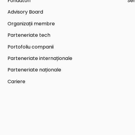
Fondatori
Ser
Advisory Board
Organizații membre
Parteneriate tech
Portofoliu companii
Parteneriate internaționale
Parteneriate naționale
Cariere