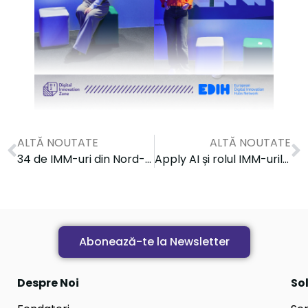
ALTĂ NOUTATE
ALTĂ NOUTATE
34 de IMM-uri din Nord-Estul României încep parcursul către digitalizare și inovare sustenabilă prin programul european SustainX
Apply AI și rolul IMM-urilor în suveranitatea tehnologică a Europei
Abonează-te la Newsletter
Despre Noi
Sol