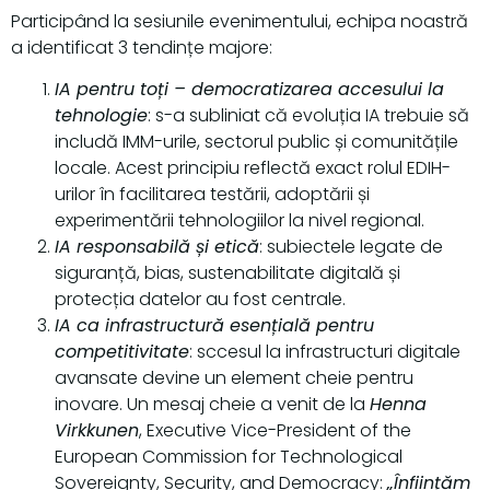
Participând la sesiunile evenimentului, echipa noastră
a identificat 3 tendințe majore:
IA pentru toți – democratizarea accesului la
tehnologie
: s-a subliniat că evoluția IA trebuie să
includă IMM-urile, sectorul public și comunitățile
locale. Acest principiu reflectă exact rolul EDIH-
urilor în facilitarea testării, adoptării și
experimentării tehnologiilor la nivel regional.
IA responsabilă și etică
: subiectele legate de
siguranță, bias, sustenabilitate digitală și
protecția datelor au fost centrale.
IA ca infrastructură esențială pentru
competitivitate
: sccesul la infrastructuri digitale
avansate devine un element cheie pentru
inovare. Un mesaj cheie a venit de la
Henna
Virkkunen
, Executive Vice-President of the
European Commission for Technological
Sovereignty, Security, and Democracy:
„Înființăm