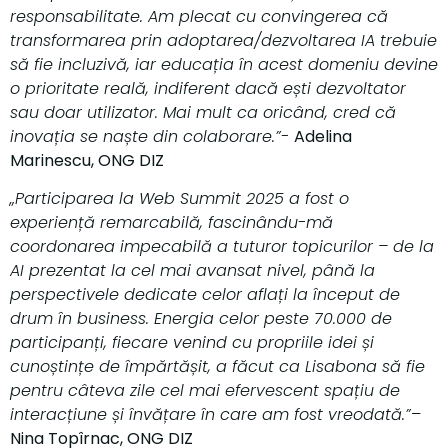
responsabilitate. Am plecat cu convingerea că
transformarea prin adoptarea/dezvoltarea IA trebuie
să fie incluzivă, iar educația în acest domeniu devine
o prioritate reală, indiferent dacă ești dezvoltator
sau doar utilizator. Mai mult ca oricând, cred că
inovația se naște din colaborare.”-
Adelina
Marinescu, ONG DIZ
„Participarea la Web Summit 2025 a fost o
experiență remarcabilă, fascinându-mă
coordonarea impecabilă a tuturor topicurilor – de la
AI prezentat la cel mai avansat nivel, până la
perspectivele dedicate celor aflați la început de
drum în business. Energia celor peste 70.000 de
participanți, fiecare venind cu propriile idei și
cunoștințe de împărtășit, a făcut ca Lisabona să fie
pentru câteva zile cel mai efervescent spațiu de
interacțiune și învățare în care am fost vreodată.”
–
Nina Topîrnac, ONG DIZ