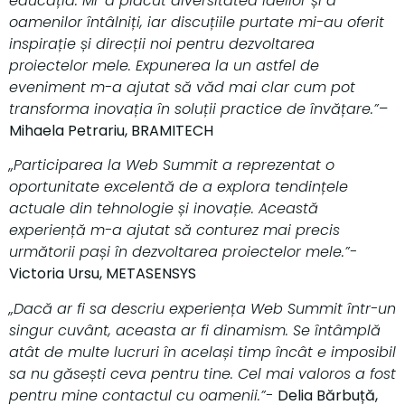
educația. Mi-a plăcut diversitatea ideilor și a
oamenilor întâlniți, iar discuțiile purtate mi-au oferit
inspirație și direcții noi pentru dezvoltarea
proiectelor mele. Expunerea la un astfel de
eveniment m-a ajutat să văd mai clar cum pot
transforma inovația în soluții practice de învățare.”
–
Mihaela Petrariu, BRAMITECH
„Participarea la Web Summit a reprezentat o
oportunitate excelentă de a explora tendințele
actuale din tehnologie și inovație. Această
experiență m-a ajutat să conturez mai precis
următorii pași în dezvoltarea proiectelor mele.”-
Victoria Ursu, METASENSYS
„Dacă ar fi sa descriu experiența Web Summit într-un
singur cuvânt, aceasta ar fi dinamism. Se întâmplă
atât de multe lucruri în același timp încât e imposibil
sa nu găsești ceva pentru tine. Cel mai valoros a fost
pentru mine contactul cu oamenii.”-
Delia Bărbuță,