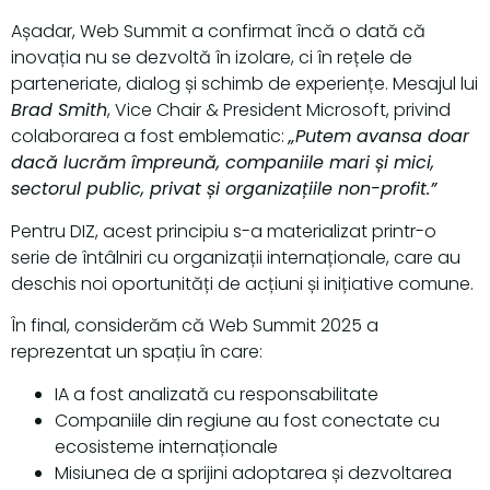
Așadar, Web Summit a confirmat încă o dată că
inovația nu se dezvoltă în izolare, ci în rețele de
parteneriate, dialog și schimb de experiențe. Mesajul lui
Brad Smith
, Vice Chair & President Microsoft, privind
colaborarea a fost emblematic:
„Putem avansa doar
dacă lucrăm împreună, companiile mari și mici,
sectorul public, privat și organizațiile non-profit.”
Pentru DIZ, acest principiu s-a materializat printr-o
serie de întâlniri cu organizații internaționale, care au
deschis noi oportunități de acțiuni și inițiative comune.
În final, considerăm că Web Summit 2025 a
reprezentat un spațiu în care:
IA a fost analizată cu responsabilitate
Companiile din regiune au fost conectate cu
ecosisteme internaționale
Misiunea de a sprijini adoptarea și dezvoltarea