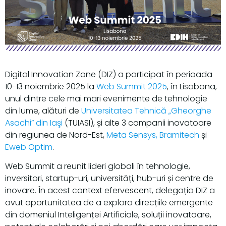
Digital Innovation Zone (DIZ) a participat în perioada
10-13 noiembrie 2025 la
Web Summit 2025
, în Lisabona,
unul dintre cele mai mari evenimente de tehnologie
din lume, alături de
Universitatea Tehnică „Gheorghe
Asachi” din Iaşi
(TUIASI), și alte 3 companii inovatoare
din regiunea de Nord-Est,
Meta Sensys
,
Bramitech
și
Eweb Optim
.
Web Summit a reunit lideri globali în tehnologie,
inversitori, startup-uri, universități, hub-uri și centre de
inovare. În acest context efervescent, delegația DIZ a
avut oportunitatea de a explora direcțiile emergente
din domeniul Inteligenței Artificiale, soluții inovatoare,