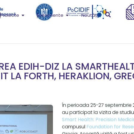
Proiecte
Evenimente
Noutăți
REA EDIH-DIZ LA SMARTHEAL
SIT LA FORTH, HERAKLION, GRE
În perioada 25-27 septembrie 2
au participat la vizita de stud
Smart Health: Precision Medic
campusul
Foundation for Res
Grecia. Această vizită a fost un