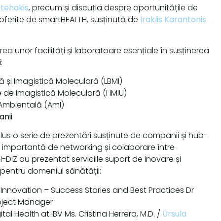
atehakis
, precum și discuția despre oportunitățile de
t oferite de smartHEALTH, susținută de
Iraklis Karantonis
tarea unor facilități și laboratoare esențiale în susținerea
:
ă și Imagistică Moleculară (LBMI)
ride de Imagistică Moleculară (HMIU)
 Ambientală (AmI)
anii
clus o serie de prezentări susținute de companii și hub-
mă importantă de networking și colaborare între
H-DIZ au prezentat serviciile suport de inovare și
 pentru domeniul sănătății:
l Innovation – Success Stories and Best Practices Dr
roject Manager
tal Health at IBV Ms. Cristina Herrera, M.D. /
Úrsula