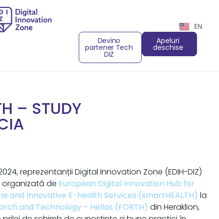
EN
Devino
Apeluri
partener Tech
deschise
DIZ
TH – STUDY
CIA
024, reprezentanții Digital Innovation Zone (EDIH-DIZ)
iu organizată de
E
uropean Digital Innovation Hub for
ine and Innovative E-health Services (smartHEALTH)
la
earch and Technology – Hellas (FORTH)
din Heraklion,
 prilej de schimb de cunoștințe și bune practici în