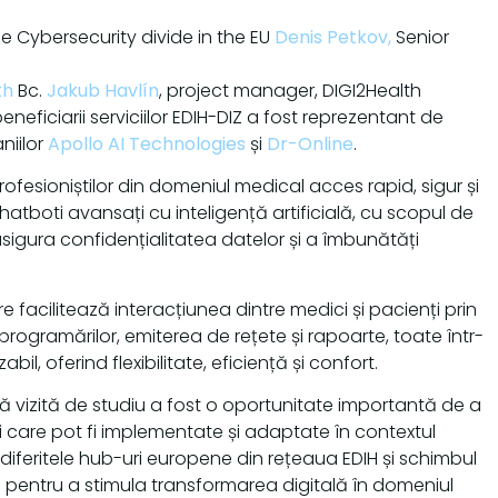
e Cybersecurity divide in the EU
Denis Petkov
,
Senior
th
Bc.
Jakub Havlín
, project manager, DIGI2Health
ficiarii serviciilor EDIH-DIZ a fost reprezentant de
niilor
Apollo AI Technologies
și
Dr-Online
.
ofesioniștilor din domeniul medical acces rapid, sigur și
 chatboti avansați cu inteligență artificială, cu scopul de
asigura confidențialitatea datelor și a îmbunătăți
 facilitează interacțiunea dintre medici și pacienți prin
programărilor, emiterea de rețete și rapoarte, toate într-
bil, oferind flexibilitate, eficiență și confort.
ă vizită de studiu a fost o oportunitate importantă de a
ții care pot fi implementate și adaptate în contextul
iferitele hub-uri europene din rețeaua EDIH și schimbul
e pentru a stimula transformarea digitală în domeniul