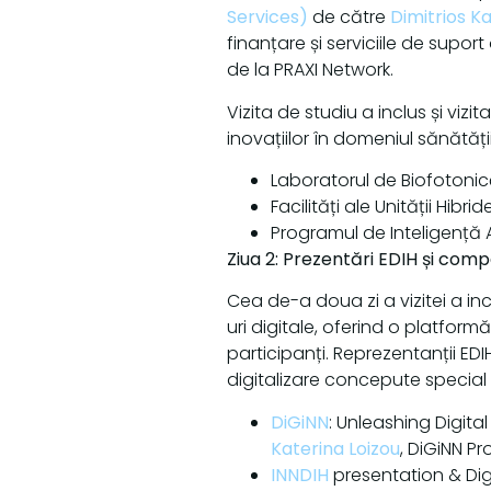
Services)
de către
Dimitrios K
finanțare și serviciile de supor
de la PRAXI Network.
Vizita de studiu a inclus și vizi
inovațiilor în domeniul sănătății
Laboratorul de Biofotonic
Facilități ale Unității Hib
Programul de Inteligență
Ziua 2: Prezentări EDIH și comp
Cea de-a doua zi a vizitei a in
uri digitale, oferind o platfor
participanți. Reprezentanții EDI
digitalizare concepute special
DiGiNN
: Unleashing Digita
Katerina Loizou
, DiGiNN P
INNDIH
presentation & Digi