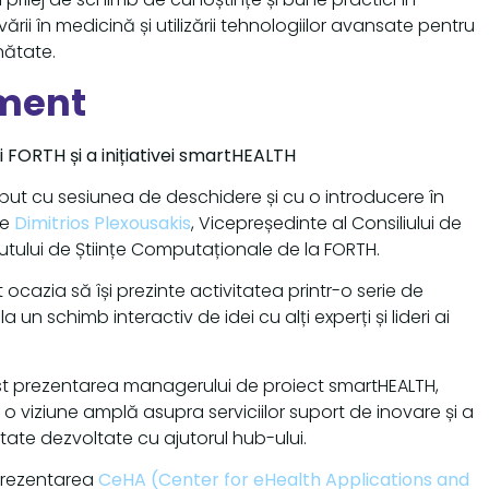
ării în medicină și utilizării tehnologiilor avansate pentru
nătate.
ment
i FORTH și a inițiativei smartHEALTH
eput cu sesiunea de deschidere și cu o introducere în
de
Dimitrios Plexousakis
, Vicepreședinte al Consiliului de
titutului de Științe Computaționale de la FORTH.
ocazia să își prezinte activitatea printr-o serie de
la un schimb interactiv de idei cu alți experți și lideri ai
ost prezentarea managerului de proiect smartHEALTH,
it o viziune amplă asupra serviciilor suport de inovare și a
tate dezvoltate cu ajutorul hub-ului.
 prezentarea
CeHA (Center for eHealth Applications and