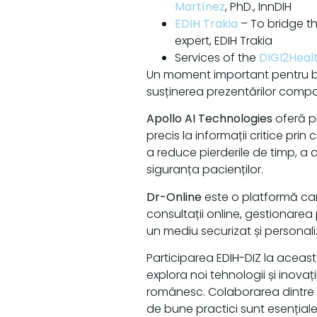
Martínez
, PhD., InnDIH
EDIH Trakia
– To bridge th
expert, EDIH Trakia
Services of the
DIGI2Heal
Un moment important pentru bene
susținerea prezentărilor compa
Apollo AI Technologies
oferă pr
precis la informații critice prin
a reduce pierderile de timp, a 
siguranța pacienților.
Dr-Online
este o platformă care
consultații online, gestionarea 
un mediu securizat și personaliza
Participarea EDIH-DIZ la aceast
explora noi tehnologii și inova
românesc. Colaborarea dintre d
de bune practici sunt esențial