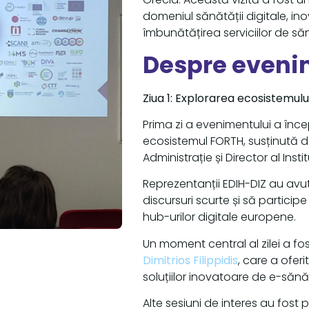
domeniul sănătății digitale, inov
îmbunătățirea serviciilor de să
Despre eveni
Ziua 1: Explorarea ecosistemulu
Prima zi a evenimentului a înc
ecosistemul FORTH, susținută 
Administrație și Director al Ins
Reprezentanții EDIH-DIZ au avut 
discursuri scurte și să participe 
hub-urilor digitale europene.
Un moment central al zilei a f
Dimitrios Filippidis
, care a ofer
soluțiilor inovatoare de e-sănă
Alte sesiuni de interes au fost