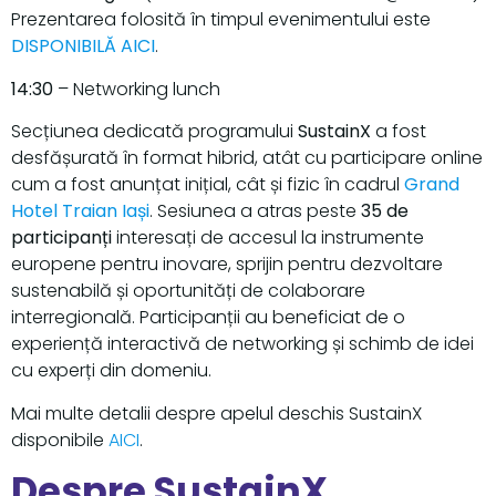
Prezentarea folosită în timpul evenimentului este
DISPONIBILĂ AICI
.
14:30
– Networking lunch
Secțiunea dedicată programului
SustainX
a fost
desfășurată în format hibrid, atât cu participare online
cum a fost anunțat inițial, cât și fizic în cadrul
Grand
Hotel Traian Iași
. Sesiunea a atras peste
35 de
participanți
interesați de accesul la instrumente
europene pentru inovare, sprijin pentru dezvoltare
sustenabilă și oportunități de colaborare
interregională. Participanții au beneficiat de o
experiență interactivă de networking și schimb de idei
cu experți din domeniu.
Mai multe detalii despre apelul deschis SustainX
disponibile
AICI
.
Despre SustainX