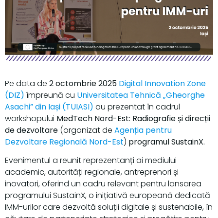
Pe data de
2 octombrie 2025
Digital Innovation Zone
(DIZ)
împreună cu
Universitatea Tehnică „Gheorghe
Asachi” din Iași (TUIASI)
au prezentat în cadrul
workshopului
MedTech Nord-Est: Radiografie și direcții
de dezvoltare
(organizat de
Agenția pentru
Dezvoltare Regională Nord-Est
)
programul SustainX.
Evenimentul a reunit reprezentanți ai mediului
academic, autorități regionale, antreprenori și
inovatori, oferind un cadru relevant pentru lansarea
programului SustainX, o inițiativă europeană dedicată
IMM-urilor care dezvoltă soluții digitale și sustenabile, în