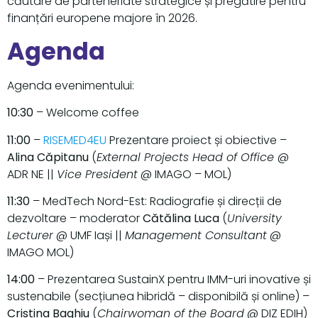
căutare de parteneriate strategice și pregătire pentru
finanțări europene majore în 2026.
Agenda
Agenda evenimentului:
10:30
– Welcome coffee
11:00
–
RISEMED4EU
Prezentare proiect și obiective –
Alina Căpitanu
(
External Projects Head of Office
@
ADR NE ||
Vice President
@ IMAGO – MOL)
11:30
– MedTech Nord-Est: Radiografie și direcții de
dezvoltare – moderator
Cătălina Luca
(
University
Lecturer
@ UMF Iași ||
Management Consultant
@
IMAGO MOL)
14:00
– Prezentarea SustainX pentru IMM-uri inovative și
sustenabile (secțiunea hibridă – disponibilă și online) –
Cristina Baghiu
(
Chairwoman of the Board
@ DIZ EDIH)