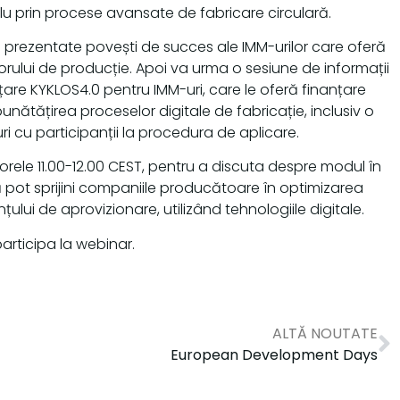
u prin procese avansate de fabricare circulară.
fi prezentate povești de succes ale IMM-urilor care oferă
torului de producție. Apoi va urma o sesiune de informații
are KYKLOS4.0 pentru IMM-uri, care le oferă finanțare
bunătățirea proceselor digitale de fabricație, inclusiv o
ri cu participanții la procedura de aplicare.
re orele 11.00-12.00 CEST, pentru a discuta despre modul în
lă pot sprijini companiile producătoare în optimizarea
țului de aprovizionare, utilizând tehnologiile digitale.
articipa la webinar.
ALTĂ NOUTATE
European Development Days