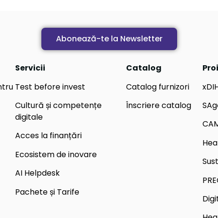
Abonează-te la Newsletter
Servicii
Catalog
Pro
ntru
Test before invest
Catalog furnizori
xDI
Cultură și competențe
Înscriere catalog
SAg
digitale
CA
Acces la finanțări
Hea
Ecosistem de inovare
Sus
AI Helpdesk
PRE
Pachete și Tarife
Dig
Hea