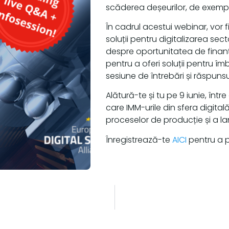
scăderea deșeurilor, de exempl
În cadrul acestui webinar, vor 
soluții pentru digitalizarea sec
despre oportunitatea de finanț
pentru a oferi soluții pentru îm
sesiune de întrebări și răspunsu
Alătură-te și tu pe 9 iunie, înt
care IMM-urile din sfera digita
proceselor de producție și a lan
Înregistrează-te
AICI
pentru a p