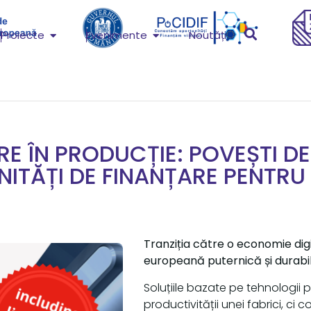
Proiecte
Evenimente
Noutăți
RE ÎN PRODUCȚIE: POVEȘTI D
ITĂȚI DE FINANȚARE PENTRU
Tranziția către o economie digi
europeană puternică și durabi
Soluțiile bazate pe tehnologii 
productivității unei fabrici, ci c