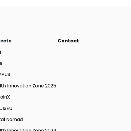
iecte
Contact
H
e
MPUS
lth Innovation Zone 2025
tainX
CISEU
ital Nomad
lth Innovation Zone 2024