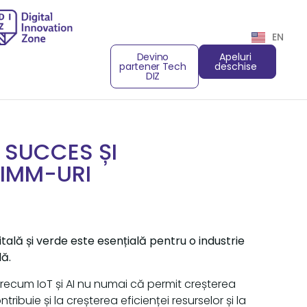
EN
Devino
Apeluri
partener Tech
deschise
DIZ
E SUCCES ȘI
 IMM-URI
tală și verde este esențială pentru o industrie
lă.
precum IoT și AI nu numai că permit creșterea
ontribuie și la creșterea eficienței resurselor și la