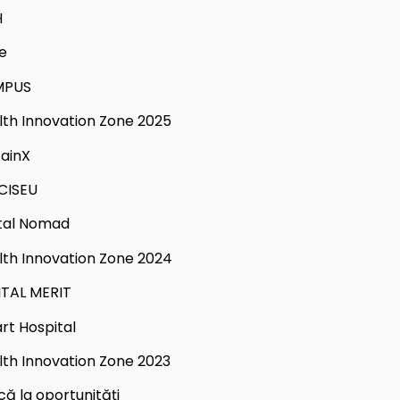
H
e
MPUS
lth Innovation Zone 2025
tainX
CISEU
ital Nomad
lth Innovation Zone 2024
ITAL MERIT
rt Hospital
lth Innovation Zone 2023
că la oportunități