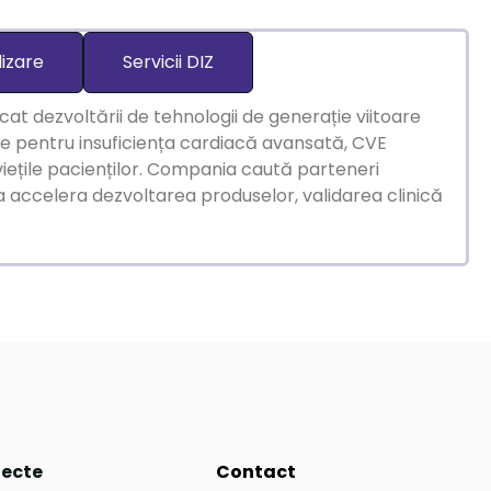
lizare
Servicii DIZ
t dezvoltării de tehnologii de generație viitoare
ile pentru insuficiența cardiacă avansată, CVE
viețile pacienților. Compania caută parteneri
u a accelera dezvoltarea produselor, validarea clinică
iecte
Contact