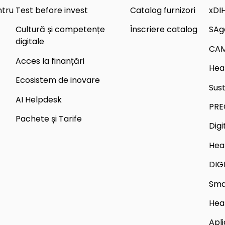
ntru
Test before invest
Catalog furnizori
xDI
Cultură și competențe
Înscriere catalog
SAg
digitale
CA
Acces la finanțări
Hea
Ecosistem de inovare
Sus
AI Helpdesk
PRE
Pachete și Tarife
Dig
Hea
DIG
Sma
Hea
Apli