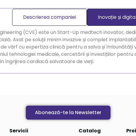
Descrierea companiei
Inovație și digita
ineering (CVE) este un Start-Up medtech inovator, dedica
icială. Axat pe soluții minim invazive și complet implantab
de vârf cu expertiza clinică pentru a salva și îmbunătăți 
iul tehnologiei medicale, cercetării și investițiilor pentr
în îngrijirea cardiacă salvatoare de vieți.
Abonează-te la Newsletter
Servicii
Catalog
Pro