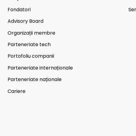
Fondatori
Ser
Advisory Board
Organizații membre
Parteneriate tech
Portofoliu companii
Parteneriate internaționale
Parteneriate naționale
Cariere