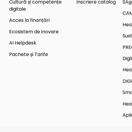
Cultură și competențe
Înscriere catalog
SAg
digitale
CA
Acces la finanțări
Hea
Ecosistem de inovare
Sus
AI Helpdesk
PRE
Pachete și Tarife
Dig
Hea
DIG
Sma
Hea
Apli