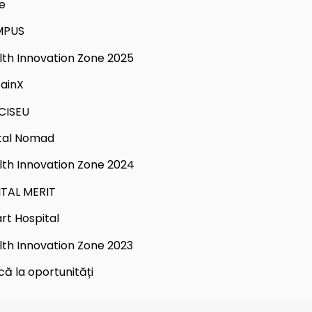
e
MPUS
lth Innovation Zone 2025
tainX
CISEU
ital Nomad
lth Innovation Zone 2024
ITAL MERIT
rt Hospital
lth Innovation Zone 2023
că la oportunități