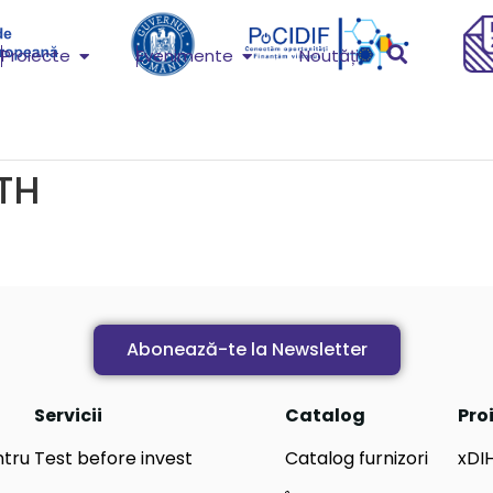
Proiecte
Evenimente
Noutăți
TH
Abonează-te la Newsletter
Servicii
Catalog
Pro
ntru
Test before invest
Catalog furnizori
xDI