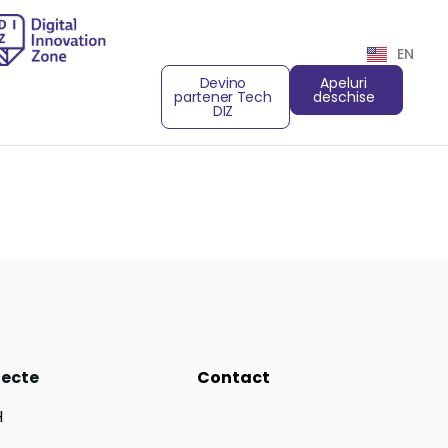
EN
Devino
Apeluri
partener Tech
deschise
DIZ
iecte
Contact
H