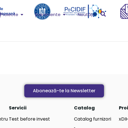
Proiecte
Evenimente
Noutăți
Abonează-te la Newsletter
Servicii
Catalog
Pro
ntru
Test before invest
Catalog furnizori
xDI