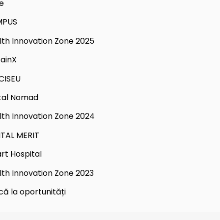
e
MPUS
lth Innovation Zone 2025
tainX
CISEU
ital Nomad
lth Innovation Zone 2024
ITAL MERIT
rt Hospital
lth Innovation Zone 2023
că la oportunități