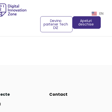
EN
Devino
Apeluri
partener Tech
deschise
DIZ
iecte
Contact
H