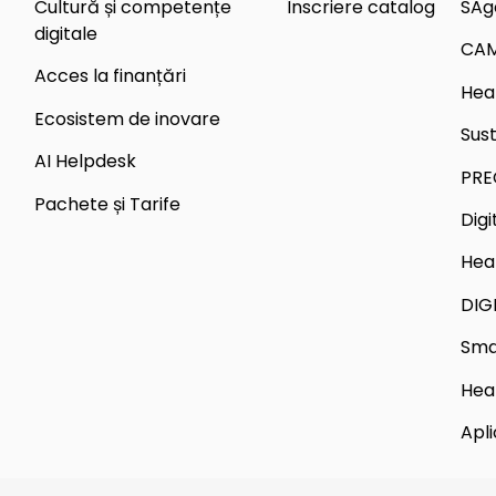
Cultură și competențe
Înscriere catalog
SAg
digitale
CA
Acces la finanțări
Hea
Ecosistem de inovare
Sus
AI Helpdesk
PRE
Pachete și Tarife
Dig
Hea
DIG
Sma
Hea
Apli