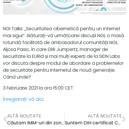
NGI Talks: „Securitatea cibernetică pentru un internet
mai sigur”. Alăturați-vă următoarei discuții NGI, o masă
rotundă facilitată de ambasadorul comunității NGI,
Aljosa Pasic, în care Dirk Jumpertz, manager de
securitate la EURid și mai mulți experți de la SIDN Labs
vor discuta despre modul de abordare a problemelor
de securitate pentru Internetul de nouă generație.
Când unde?
3 Februarie 2021 la ora 15:00 CET.
Înregistrați-vă aici.
ALTĂ NOUTATE
ALTĂ NOUTATE
Căutam IMM-uri din zona de productie/ companii medii, artiști și furnizori de tehnologie! – €200,000 equity-free funding
Suntem DIH certificat Change2Twin