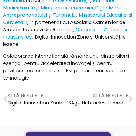
România
, cu sprijinul
JETRO București
,
Primăriei
Municipiului Iași
,
Ministerului Economiei, Digitalizării,
Antreprenoriatului și Turismului
,
Ministerului Educației și
Cercetării
, în parteneriat cu
Asociația Oamenilor de
Afaceri Japonezi din România
,
Camera de Comerț și
Industrie Iași
,
Digital Innovation Zone
și
Universitățile
ieșene
.
Colaborarea internațională rămâne unul dintre pilonii
esențiali pentru accelerarea inovației și pentru
poziționarea regiunii Nord-Est pe harta europeană a
tehnologiei.
ALTĂ NOUTATE
ALTĂ NOUTATE
Digital Innovation Zone prezent la InnoHealth Forum 2025
SAge Hub kick-off meeting