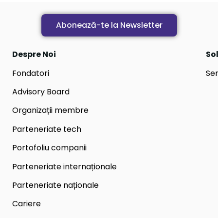
Abonează-te la Newsletter
Despre Noi
Sol
Fondatori
Ser
Advisory Board
Organizații membre
Parteneriate tech
Portofoliu companii
Parteneriate internaționale
Parteneriate naționale
Cariere