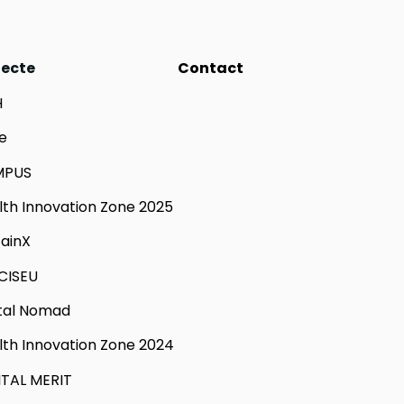
iecte
Contact
H
e
MPUS
lth Innovation Zone 2025
tainX
CISEU
ital Nomad
lth Innovation Zone 2024
ITAL MERIT