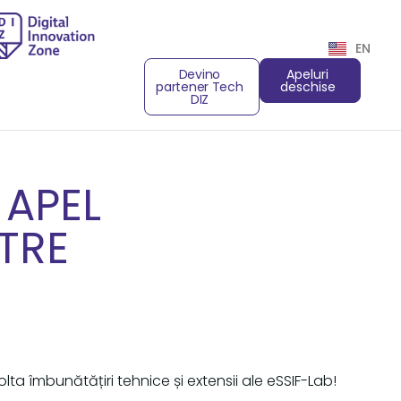
EN
Devino
Apeluri
partener Tech
deschise
DIZ
 APEL
TRE
a îmbunătățiri tehnice și extensii ale eSSIF-Lab!