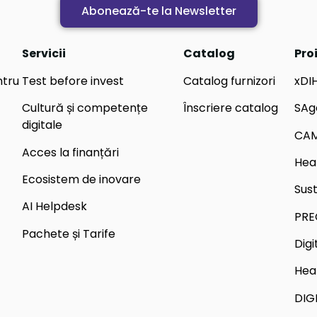
Abonează-te la Newsletter
Servicii
Catalog
Pro
ntru
Test before invest
Catalog furnizori
xDI
Cultură și competențe
Înscriere catalog
SAg
digitale
CA
Acces la finanțări
Hea
Ecosistem de inovare
Sus
AI Helpdesk
PRE
Pachete și Tarife
Dig
Hea
DIG