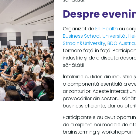
Despre eveni
Organizat de
EIT Health
cu sprij
Business Schoo
l
,
Universität He
Stradiņš University
,
BDO Austria
formare față în față. Participa
industrie și de a discuta despr
sănătății
Întâlnirile cu lideri din industr
o componentă esențială a even
orizonturilor. Aceste interacți
provocărilor din sectorul sănătă
business eficiente, dar au oferi
Participantele au avut oportuni
de a explora noi modele de afa
brainstorming și workshop-uri.