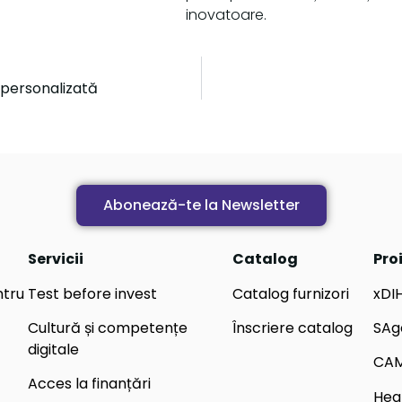
inovatoare.
 personalizată
Abonează-te la Newsletter
Servicii
Catalog
Pro
ntru
Test before invest
Catalog furnizori
xDI
Cultură și competențe
Înscriere catalog
SAg
digitale
CA
Acces la finanțări
Hea