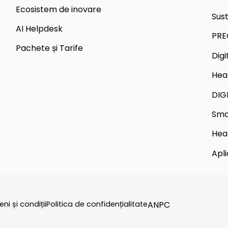
Ecosistem de inovare
Sus
AI Helpdesk
PRE
Pachete și Tarife
Dig
Hea
DIG
Sma
Hea
Apli
ni și condiții
Politica de confidențialitate
ANPC