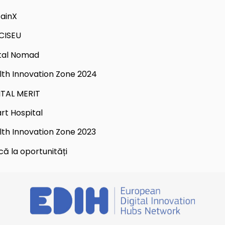
tainX
CISEU
ital Nomad
lth Innovation Zone 2024
ITAL MERIT
rt Hospital
lth Innovation Zone 2023
că la oportunități