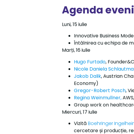
Agenda even
Luni, 15 iulie
Innovative Business Mode
Întâlnirea cu echipa de
Marți, 16 iulie
Hugo Furtado
, Founder&
Nicole Daniela Schlautm
Jakob Dalik
, Austrian C
Economy)
Gregor-Robert Posch
, V
Regina Weinmullner
,
AWS,
Group work on healthcar
Miercuri, 17 iulie
Vizită
Boehringer Ingelhe
cercetare și producție, r