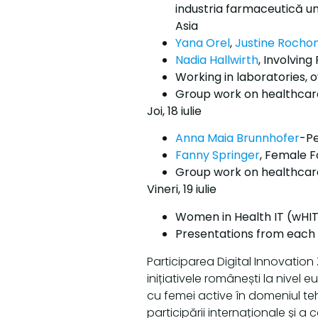
industria farmaceutică um
Asia
Yana Orel
,
Justine Rocho
Nadia Hallwirth
, Involvin
Working in laboratories, 
Group work on healthcar
Joi, 18 iulie
Anna Maia Brunnhofer
-P
Fanny Springer
, Female 
Group work on healthcar
Vineri, 19 iulie
Women in Health IT (wHI
Presentations from each
Participarea Digital Innovatio
inițiativele românești la nivel
cu femei active în domeniul te
participării internaționale și a 