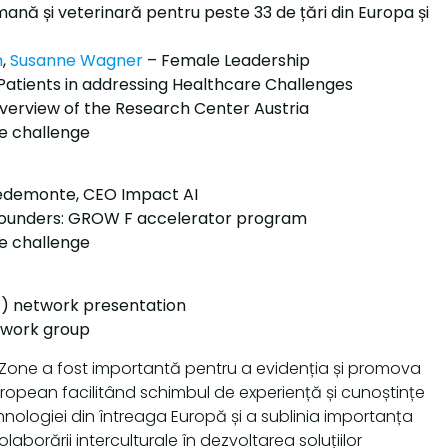
ană și veterinară pentru peste 33 de țări din Europa și
n
,
Susanne Wagner
– Female Leadership
g Patients in addressing Healthcare Challenges
overview of the Research Center Austria
e challenge
edemonte, CEO Impact AI
Founders: GROW F accelerator program
e challenge
T) network presentation
 work group
n Zone a fost importantă pentru a evidenția și promova
 european facilitând schimbul de experiență și cunoștințe
hnologiei din întreaga Europă și a sublinia importanța
colaborării interculturale în dezvoltarea soluțiilor