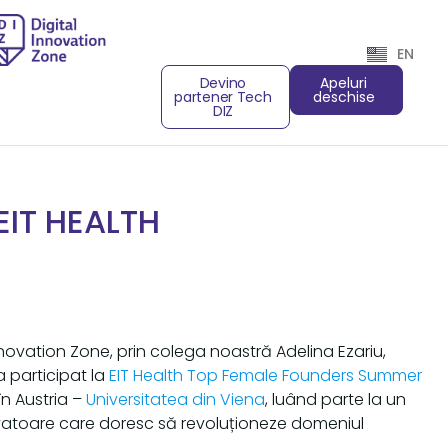
EN
Devino
Apeluri
partener Tech
deschise
DIZ
EIT HEALTH
 Innovation Zone, prin colega noastră Adelina Ezariu,
 participat la
EIT Health Top Female Founders Summer
în Austria –
Universitatea din Viena
, luând parte la un
vatoare care doresc să revoluționeze domeniul