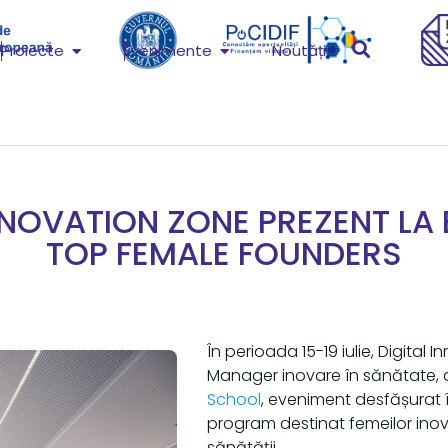
Proiecte
Evenimente
Noutăți
NNOVATION ZONE PREZENT LA 
TOP FEMALE FOUNDERS
În perioada 15-19 iulie, Digital
Manager inovare în sănătate, a
School
, eveniment desfășurat 
program destinat femeilor ino
sănătății.