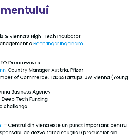
imentului
ls & Vienna’s High-Tech Incubator
 management a
Boehringer Ingelheim
CEO Dreamwaves
ann
, Country Manager Austria, Pfizer
hamber of Commerce, Tax&Startups, JW Vienna (Young
ienna Business Agency
 Deep Tech Funding
e challenge
im
– Centrul din Viena este un punct important pentru
esponsabil de dezvoltarea soluțiilor/produselor din