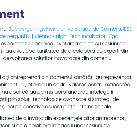
ment
inul
Boehringer Ingelheim
,
Universidade de Coimbra
,
IESE
idelberg
,
INiTS | Vienna’s High-Tech Incubator
,
Rīga
, evenimentul combina învățarea online cu sesiuni de
nții au avut oportunitatea de a colabora cu experți din
e dezvoltarea soluțiilor inovatoare din domeniul
ie și alți antreprenori din domeniul sănătății au reprezentat
imentului, oferind un cadru valoros pentru extinderea
uni nu doar că au permis aprofundarea înțelegerii
ții prin soluții tehnologice avansate și strategii de
t și noi perspective asupra pieței internaționale.
tatea de a învăța din experiențele altor antreprenori,
ceri și de a colabora în cadrul unor sesiuni de