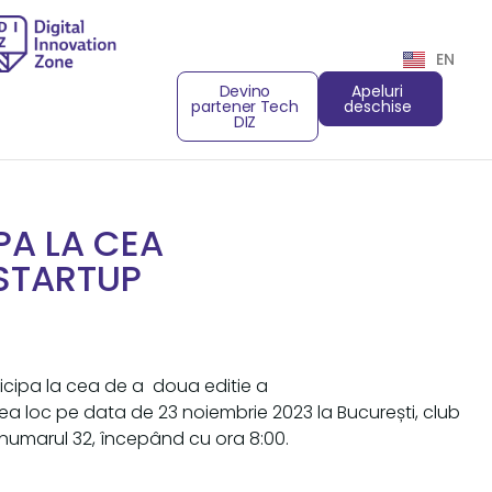
EN
Devino
Apeluri
partener Tech
deschise
DIZ
PA LA CEA
OSTARTUP
ticipa la cea de a doua editie a
ea loc pe data de 23 noiembrie 2023 la București, club
 numarul 32, începând cu ora 8:00.