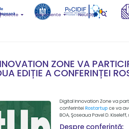
Proiecte
Evenimente
Noutăți
INNOVATION ZONE VA PARTICI
UA EDIȚIE A CONFERINȚEI R
Digital Innovation Zone va par
conferintei
Rostartup
ce va av
BOA, Şoseaua Pavel D. Kiseleff,
Despre conferință: