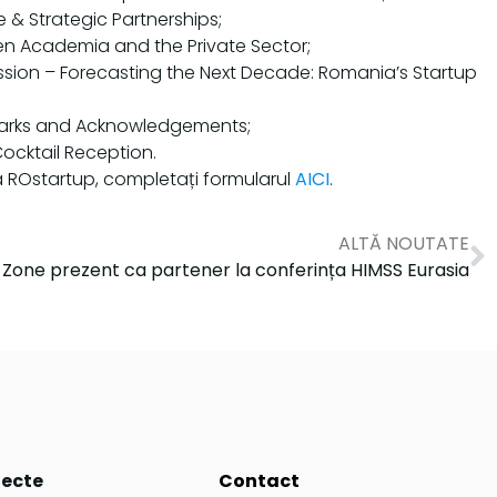
 & Strategic Partnerships;
en Academia and the Private Sector;
cussion – Forecasting the Next Decade: Romania’s Startup
Remarks and Acknowledgements;
Cocktail Reception.
ța ROstartup, completați formularul
AICI
.
ALTĂ NOUTATE
n Zone prezent ca partener la conferința HIMSS Eurasia
iecte
Contact