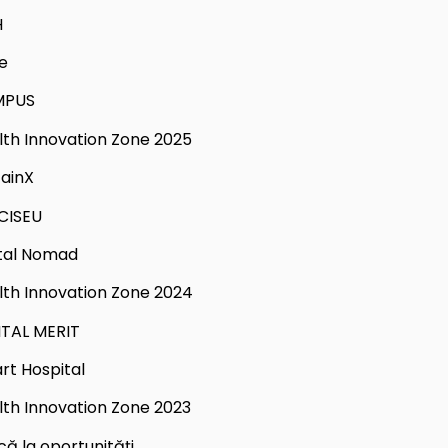
H
e
MPUS
lth Innovation Zone 2025
tainX
CISEU
ital Nomad
lth Innovation Zone 2024
ITAL MERIT
rt Hospital
lth Innovation Zone 2023
că la oportunități