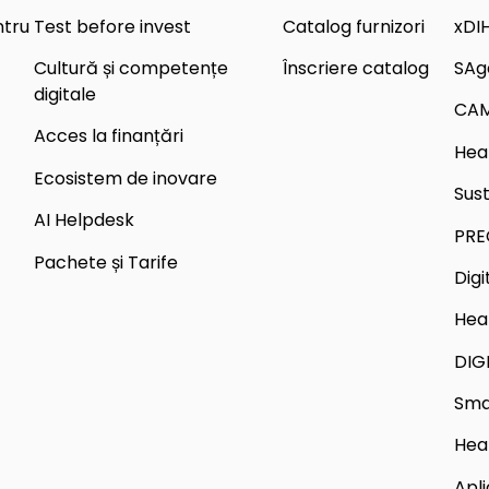
ntru
Test before invest
Catalog furnizori
xDI
Cultură și competențe
Înscriere catalog
SAg
digitale
CA
Acces la finanțări
Hea
Ecosistem de inovare
Sus
AI Helpdesk
PRE
Pachete și Tarife
Dig
Hea
DIG
Sma
Hea
Apli