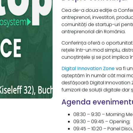
Cea de-a doua ediție a Confer
antreprenori, investitori, produc
comunități de startup-uri pentr
antreprenorial din România.
Conferința oferă o oportunita
rețele într-un mod simplu, distrac
cunoștințele și se pot implica î
Digital Innovation Zone
va fi un
așteptăm în număr cât mai mare
desfășoară Digital Innovation
furnizorii de soluții digitale dar
Agenda evenimentu
08:30 – 9:30 – Morning Me
09:30 – 09:45 – Opening;
09:45 – 10:20 – Panel Di