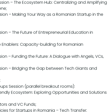
cussion – The Ecosystem Hub: Centralizing and Amplifying
ene;
cussion – Making Your Way as a Romanian Startup in the
ussion – The Future of Entrepreneurial Education in
the Enablers: Capacity-building for Romanian
ssion – Funding the Future: A Dialogue with Angels, VCs,
cussion – Bridging the Gap between Tech Giants and
;
oups Session (parallel breakout rooms):
riendly Ecosystem: Exploring Opportunities and Solutions
stors and VC Funds;
cies for Startups in Romania – Tech Transfer;