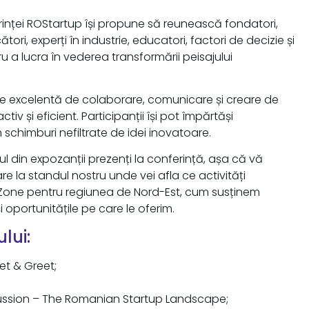
inței ROStartup își propune să reunească fondatori,
ători, experți în industrie, educatori, factori de decizie și
u a lucra în vederea transformării peisajului
te excelentă de colaborare, comunicare și creare de
tiv și eficient. Participanții își pot împărtăși
n schimburi nefiltrate de idei inovatoare.
ul din expozanții prezenți la conferință, așa că vă
 la standul nostru unde vei afla ce activități
 Zone pentru regiunea de Nord-Est, cum susținem
 și oportunitățile pe care le oferim.
lui:
et & Greet;
scussion – The Romanian Startup Landscape;