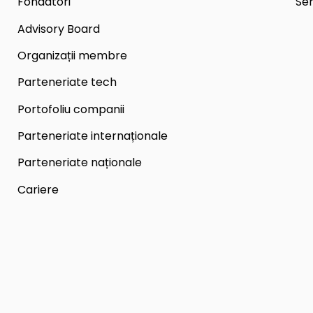
Fondatori
Ser
Advisory Board
Organizații membre
Parteneriate tech
Portofoliu companii
Parteneriate internaționale
Parteneriate naționale
Cariere