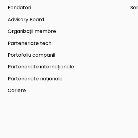
Fondatori
Ser
Advisory Board
Organizații membre
Parteneriate tech
Portofoliu companii
Parteneriate internaționale
Parteneriate naționale
Cariere