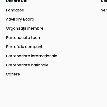
Despre Noi
Sol
Fondatori
Ser
Advisory Board
Organizații membre
Parteneriate tech
Portofoliu companii
Parteneriate internaționale
Parteneriate naționale
Cariere