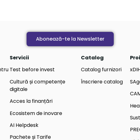
Abonează-te la Newsletter
Servicii
Catalog
Pro
ntru
Test before invest
Catalog furnizori
xDI
Cultură și competențe
Înscriere catalog
SAg
digitale
CA
Acces la finanțări
Hea
Ecosistem de inovare
Sus
AI Helpdesk
PRE
Pachete și Tarife