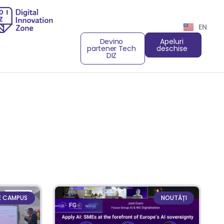
EN
Devino
Apeluri
partener Tech
deschise
DIZ
E CAMPUS
NOUTĂȚI