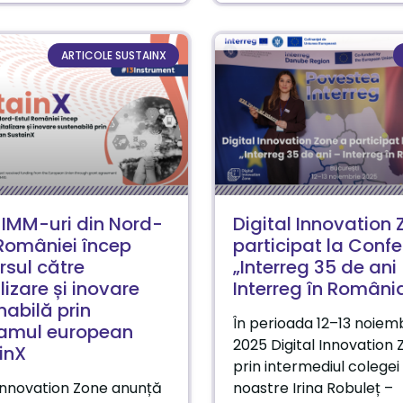
ARTICOLE SUSTAINX
 IMM-uri din Nord-
Digital Innovation 
 României încep
participat la Confe
rsul către
„Interreg 35 de ani
lizare și inovare
Interreg în Români
nabilă prin
În perioada 12–13 noiem
amul european
2025 Digital Innovation 
inX
prin intermediul colegei
 Innovation Zone anunță
noastre Irina Robuleț –