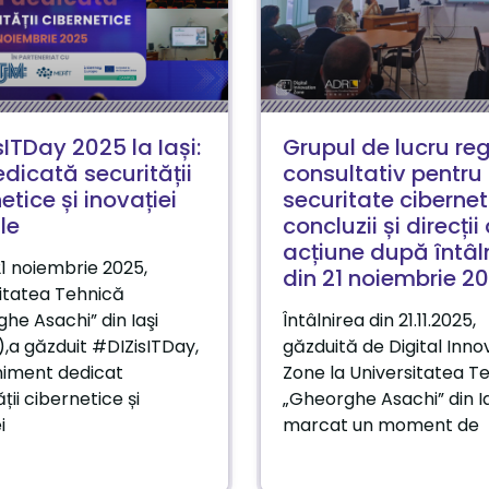
ITDay 2025 la Iași:
Grupul de lucru re
edicată securității
consultativ pentru
etice și inovației
securitate cibernet
le
concluzii și direcții
acțiune după întâl
 21 noiembrie 2025,
din 21 noiembrie 2
itatea Tehnică
he Asachi” din Iaşi
Întâlnirea din 21.11.2025,
),a găzduit #DIZisITDay,
găzduită de Digital Inno
niment dedicat
Zone la Universitatea T
ții cibernetice și
„Gheorghe Asachi” din Ia
i
marcat un moment de