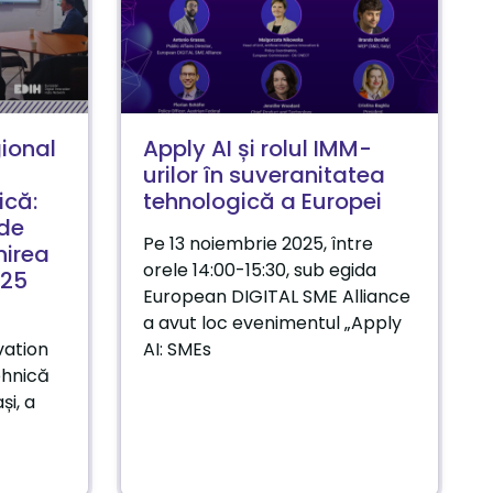
gional
Apply AI și rolul IMM-
urilor în suveranitatea
ică:
tehnologică a Europei
 de
Pe 13 noiembrie 2025, între
nirea
orele 14:00-15:30, sub egida
025
European DIGITAL SME Alliance
a avut loc evenimentul „Apply
vation
AI: SMEs
ehnică
și, a