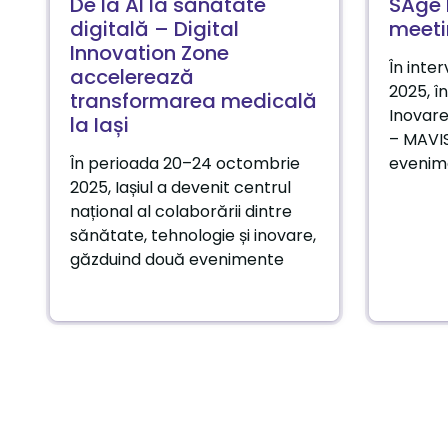
De la AI la sănătate
SAge 
digitală – Digital
meeti
Innovation Zone
În inte
accelerează
2025, în
transformarea medicală
Inovare
la Iași
– MAVIS)
În perioada 20–24 octombrie
evenim
2025, Iașiul a devenit centrul
național al colaborării dintre
sănătate, tehnologie și inovare,
găzduind două evenimente