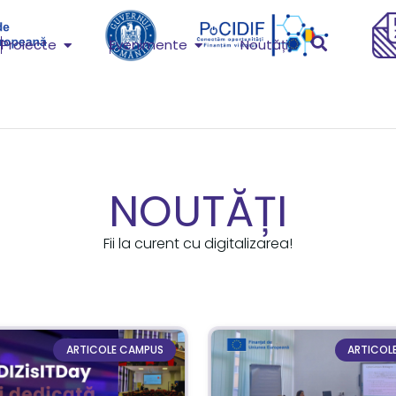
Proiecte
Evenimente
Noutăți
NOUTĂȚI
Fii la curent cu digitalizarea!
ARTICOLE CAMPUS
ARTICOL