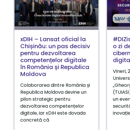
xDIH – Lansat oficial la
#DIZis
Chișinău: un pas decisiv
o zi d
pentru dezvoltarea
cibern
competențelor digitale
digita
în România și Republica
Vineri,
Moldova
Univers
Colaborarea dintre România și
„Gheorg
Republica Moldova devine un
(TUIASI
pilon strategic pentru
un eve
dezvoltarea competențelor
securită
digitale, iar xDIH este dovada
inovație
concretă că