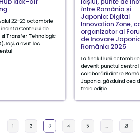
Hub kick-off
Iașiul, punte de in
ng
între România și
Japonia: Digital
rvalul 22–23 octombrie
Innovation Zone, c
 incinta Centrului de
organizator al For
 și Transfer Tehnologic
de Inovare Japoni
, Iași, a avut loc
România 2025
entul
La finalul lunii octombrie,
devenit punctul central 
colaborării dintre Român
Japonia, găzduind cea 
treia ediție
1
2
3
4
5
…
21