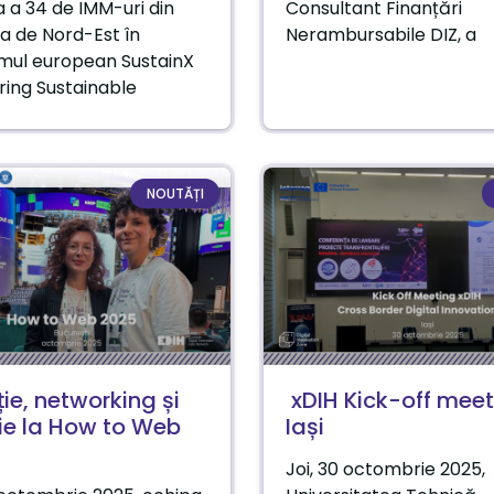
a a 34 de IMM-uri din
Consultant Finanțări
a de Nord-Est în
Nerambursabile DIZ, a
mul european SustainX
ring Sustainable
NOUTĂȚI
ie, networking și
xDIH Kick-off meet
ie la How to Web
Iași
Joi, 30 octombrie 2025,