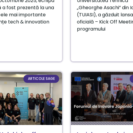
 octombrie 2025, echipa
Universitatea Tehnică
 a fost prezentă la una
„Gheorghe Asachi” din Ia
cele mai importante
(TUIASI), a găzduit lans
nțe tech & innovation
oficială – Kick Off Meeti
programului
ARTICOLE SAGE