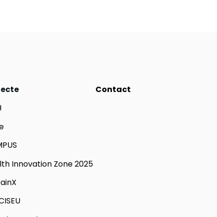
iecte
Contact
H
e
MPUS
lth Innovation Zone 2025
tainX
CISEU