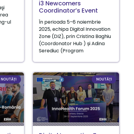
i3 Newcomers
şi
Coordinator’s Event
area
ng-ul
În perioada 5–6 noiembrie
2025, echipa Digital Innovation
Zone (DIZ), prin Cristina Baghiu
(Coordonator Hub ) și Adina
Serediuc (Program
NOUTĂȚI
NOUTĂȚI