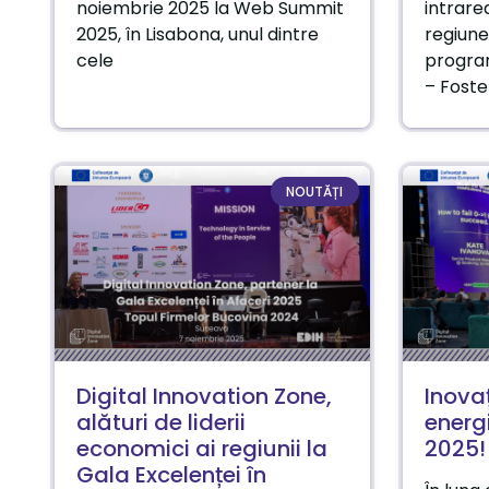
noiembrie 2025 la Web Summit
intrare
2025, în Lisabona, unul dintre
regiune
cele
progra
– Foste
NOUTĂȚI
Digital Innovation Zone,
Inovaț
alături de liderii
energ
economici ai regiunii la
2025!
Gala Excelenței în