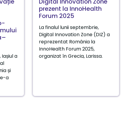
ovație
Digital Innovation Zone
prezent la InnoHealth
Forum 2025
o-
La finalul lunii septembrie,
umului
Digital Innovation Zone (DIZ) a
a–
reprezentat România la
InnoHealth Forum 2025,
 Iașiul a
organizat în Grecia, Larissa.
al
ia și
de-a