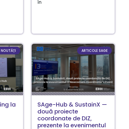
în
NOUTĂȚI
ARTICOLE SAGE
ing la
SAge-Hub & SustainX —
două proiecte
coordonate de DIZ,
prezente la evenimentul